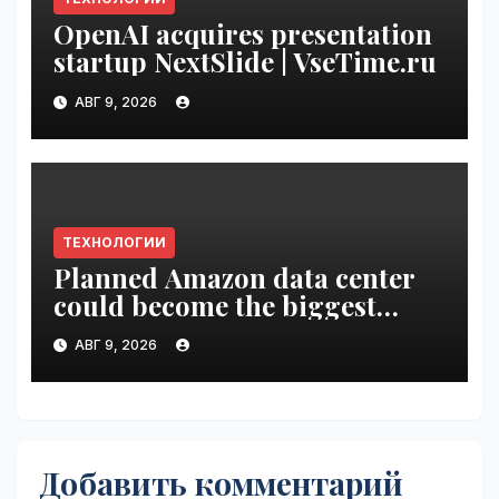
OpenAI acquires presentation
startup NextSlide | VseTime.ru
АВГ 9, 2026
ТЕХНОЛОГИИ
Planned Amazon data center
could become the biggest
climate polluter in the U.S. |
АВГ 9, 2026
VseTime.ru
Добавить комментарий