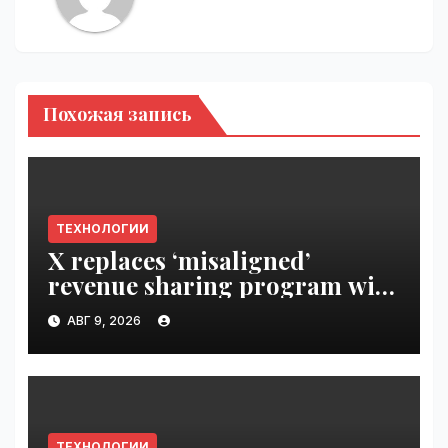
Похожая запись
ТЕХНОЛОГИИ
X replaces ‘misaligned’
revenue sharing program with
Original Content Rewards |
АВГ 9, 2026
VseTime.ru
ТЕХНОЛОГИИ