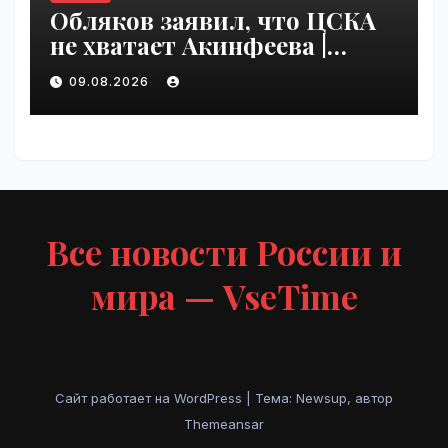
Обляков заявил, что ЦСКА
не хватает Акинфеева |
VseTime.ru
09.08.2026
Все новости России и
мира — VseTime
Сайт работает на WordPress
|
Тема: Newsup, автор
Themeansar