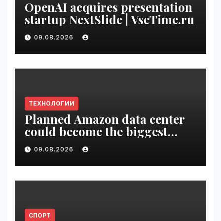
OpenAI acquires presentation
startup NextSlide | VseTime.ru
09.08.2026
ТЕХНОЛОГИИ
Planned Amazon data center
could become the biggest
climate polluter in the U.S. |
09.08.2026
VseTime.ru
СПОРТ