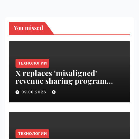
You missed
ТЕХНОЛОГИИ
X replaces ‘misaligned’
revenue sharing program
with Original Content
09.08.2026
Rewards | VseTime.ru
ТЕХНОЛОГИИ