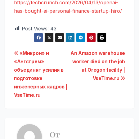
https://techcrunch.com/2026/04/13/openai-
has-bought-ai-personal-finance-startup-hiro/
Post Views:
43
Навигация
«Микрон» и
An Amazon warehouse
«Ангстрем»
worker died on the job
по
объединят усилия в
at Oregon facility |
записям
подготовке
VseTime.ru
инженерных кадров |
VseTime.ru
От