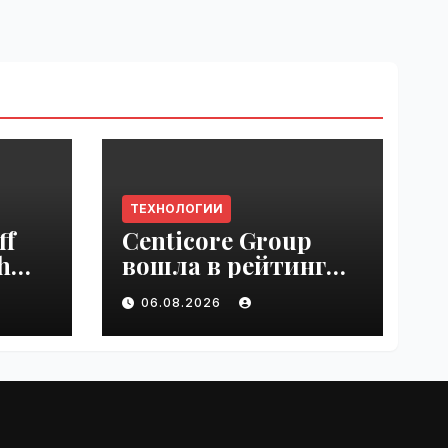
ТЕХНОЛОГИИ
ff
Centicore Group
h
вошла в рейтинг
ss
«CNews500:
06.08.2026
Крупнейшие ИТ-
компании России» |
VseTime.ru