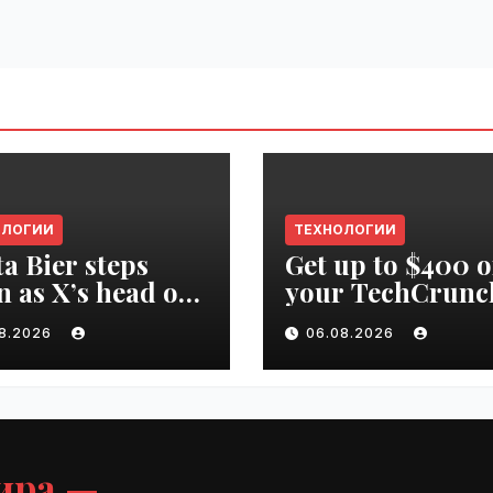
ОЛОГИИ
ТЕХНОЛОГИИ
ta Bier steps
Get up to $400 o
 as X’s head of
your TechCrunc
uct | VseTime.ru
Disrupt 2026 pa
08.2026
06.08.2026
until Friday |
VseTime.ru
ира —