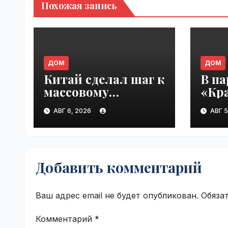
Похожая запись
ДОМ
ДОМ
Китай сделал шаг к
В па
массовому
«Кр
будущему
е п
АВГ 6, 2026
АВГ 5
воздушного
буде
транспорта |
наст
VseTime.ru
VseT
Добавить комментарий
Ваш адрес email не будет опубликован.
Обяза
Комментарий
*