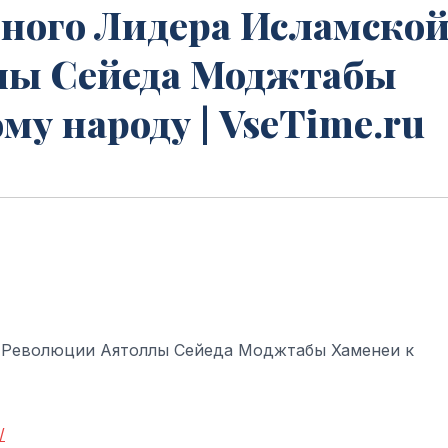
ного Лидера Исламско
лы Сейеда Моджтабы
му народу | VseTime.ru
 Революции Аятоллы Сейеда Моджтабы Хаменеи к
/