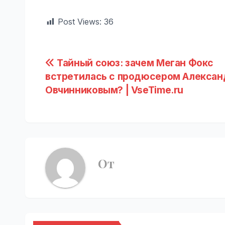
Post Views:
36
Навигация
Тайный союз: зачем Меган Фокс
встретилась с продюсером Алекса
по
Овчинниковым? | VseTime.ru
записям
От