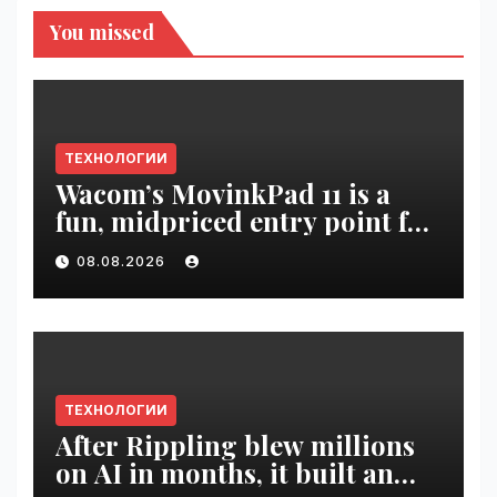
You missed
ТЕХНОЛОГИИ
Wacom’s MovinkPad 11 is a
fun, midpriced entry point for
digital artists | VseTime.ru
08.08.2026
ТЕХНОЛОГИИ
After Rippling blew millions
on AI in months, it built an