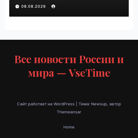
любовнице Инфантино |
08.08.2026
VseTime.ru
Все новости России и
мира — VseTime
Сайт работает на WordPress
|
Тема: Newsup, автор
Themeansar
Home