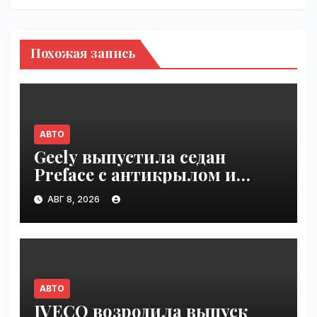
Похожая запись
АВТО
Geely выпустила седан
Preface с антикрылом и
красными суппортами |
АВГ 8, 2026
VseTime.ru
АВТО
IVECO возродила выпуск