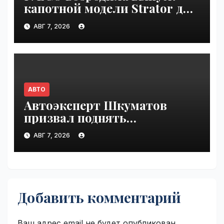
капотной модели Strator для
Европы | VseTime.ru
АВГ 7, 2026
АВТО
Автоэксперт Шкуматов
призвал поднять
разрешённую скорость на
АВГ 7, 2026
дорогах России | VseTime.ru
Добавить комментарий
Ваш адрес email не будет опубликован.