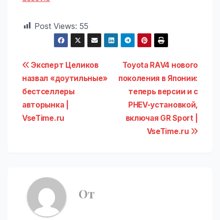
Post Views:
55
Навигация
Эксперт Целиков
Toyota RAV4 нового
назвал «доутильные»
поколения в Японии:
по
бестселлеры
теперь версии и с
записям
авторынка |
PHEV-установкой,
VseTime.ru
включая GR Sport |
VseTime.ru
От