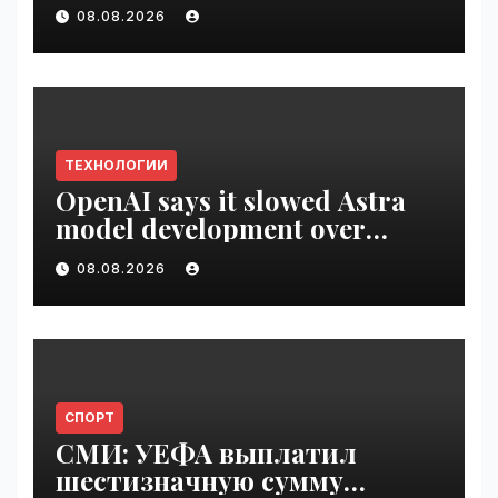
employee ROI tool |
08.08.2026
VseTime.ru
ТЕХНОЛОГИИ
OpenAI says it slowed Astra
model development over
security concerns | VseTime.ru
08.08.2026
СПОРТ
СМИ: УЕФА выплатил
шестизначную сумму