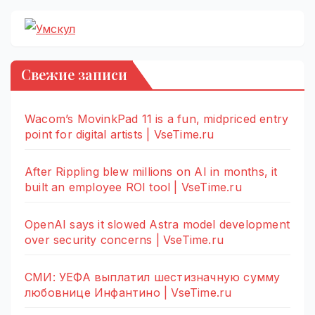
Свежие записи
Wacom’s MovinkPad 11 is a fun, midpriced entry
point for digital artists | VseTime.ru
After Rippling blew millions on AI in months, it
built an employee ROI tool | VseTime.ru
OpenAI says it slowed Astra model development
over security concerns | VseTime.ru
СМИ: УЕФА выплатил шестизначную сумму
любовнице Инфантино | VseTime.ru