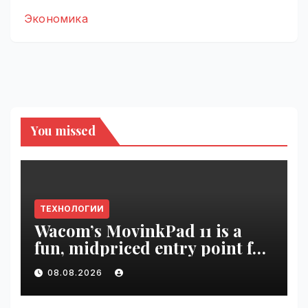
Экономика
You missed
ТЕХНОЛОГИИ
Wacom’s MovinkPad 11 is a
fun, midpriced entry point for
digital artists | VseTime.ru
08.08.2026