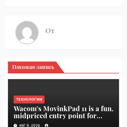
От
Похожая запись
ТЕХНОЛОГИИ
Wacom’s MovinkPad 11 is a fun,
midpriced entry point for
digital artists | VseTime.ru
АВГ 8, 2026