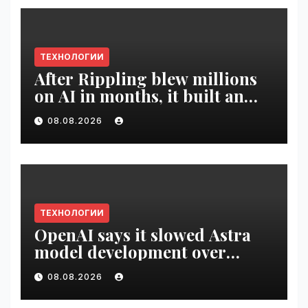
ТЕХНОЛОГИИ
After Rippling blew millions
on AI in months, it built an
employee ROI tool |
08.08.2026
VseTime.ru
ТЕХНОЛОГИИ
OpenAI says it slowed Astra
model development over
security concerns | VseTime.ru
08.08.2026