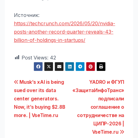
Источник:
https://techcrunch.com/2026/05/20/nvidia-
posts-another-record-quarter-reveals-43-
billion-of-holdings-in-startups/
Post Views:
42
Навигация
Musk’s xAI is being
YADRO и ФГУП
sued over its data
«ЗащитаИнфоТранс»
по
center generators.
подписали
записям
Now, it’s buying $2.8B
соглашение о
more. | VseTime.ru
сотрудничестве на
ЦИПР-2026 |
VseTime.ru