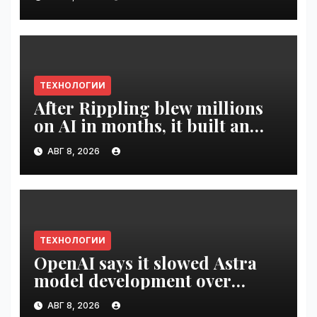
ТЕХНОЛОГИИ
After Rippling blew millions
on AI in months, it built an
employee ROI tool |
АВГ 8, 2026
VseTime.ru
ТЕХНОЛОГИИ
OpenAI says it slowed Astra
model development over
security concerns | VseTime.ru
АВГ 8, 2026