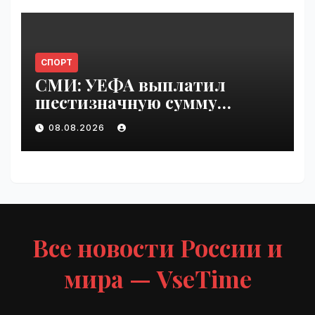
СПОРТ
СМИ: УЕФА выплатил
шестизначную сумму
любовнице Инфантино |
08.08.2026
VseTime.ru
Все новости России и
мира — VseTime