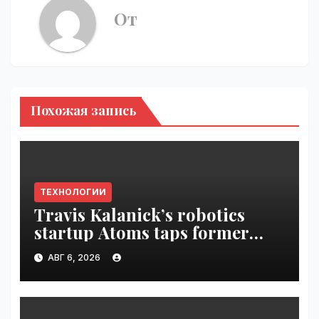
От
Похожая запись
ТЕХНОЛОГИИ
Travis Kalanick’s robotics
startup Atoms taps former
Uber finance chief as CFO |
АВГ 6, 2026
VseTime.ru