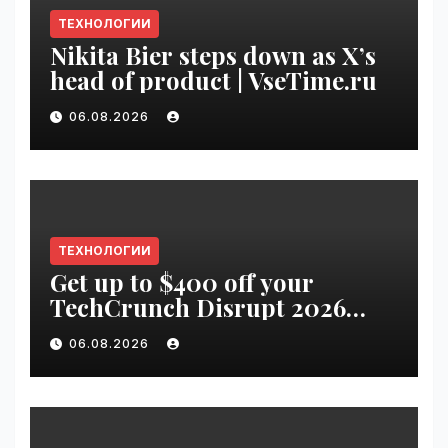
ТЕХНОЛОГИИ
Nikita Bier steps down as X’s
head of product | VseTime.ru
06.08.2026
ТЕХНОЛОГИИ
Get up to $400 off your
TechCrunch Disrupt 2026
pass until Friday | VseTime.ru
06.08.2026