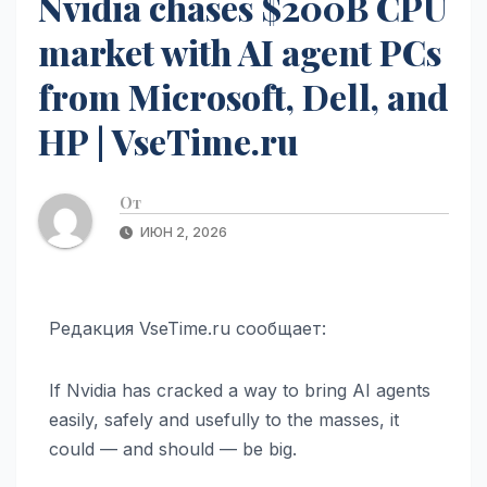
Nvidia chases $200B CPU
market with AI agent PCs
from Microsoft, Dell, and
HP | VseTime.ru
От
ИЮН 2, 2026
Редакция VseTime.ru сообщает:
If Nvidia has cracked a way to bring AI agents
easily, safely and usefully to the masses, it
could — and should — be big.