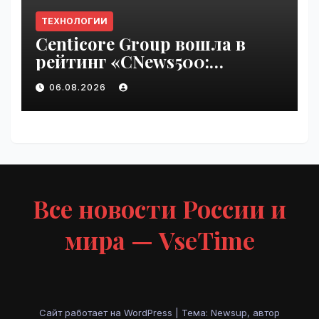
ТЕХНОЛОГИИ
Centicore Group вошла в
рейтинг «CNews500:
Крупнейшие ИТ-компании
06.08.2026
России» | VseTime.ru
Все новости России и
мира — VseTime
Сайт работает на WordPress
|
Тема: Newsup, автор