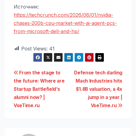
Источник:
https://techcrunch.com/2026/06/01/nvidia-
chases-200b-cpu-market-with-ai-agent-pcs-
from-microsoft-dell-and-hp/
Post Views:
41
Навигация
From the stage to
Defense tech darling
the future: Where are
Mach Industries hits
по
Startup Battlefield’s
$1.8B valuation, a 4x
записям
alumni now? |
jump in a year |
VseTime.ru
VseTime.ru