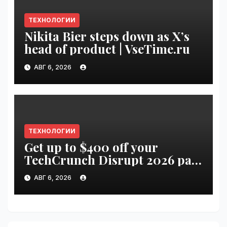
ТЕХНОЛОГИИ
Nikita Bier steps down as X’s
head of product | VseTime.ru
АВГ 6, 2026
ТЕХНОЛОГИИ
Get up to $400 off your
TechCrunch Disrupt 2026 pass
until Friday | VseTime.ru
АВГ 6, 2026