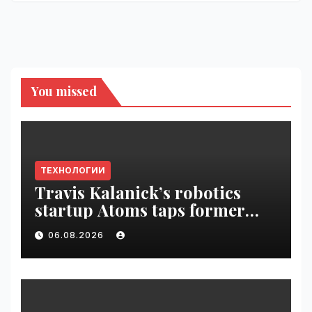
You missed
ТЕХНОЛОГИИ
Travis Kalanick’s robotics
startup Atoms taps former
Uber finance chief as CFO |
06.08.2026
VseTime.ru