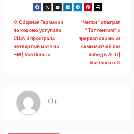
Навигация
Сборная Германии
"Челси" обыграл
по хоккею уступила
"Тоттенхэм" и
по
США и проиграла
прервал серию из
записям
четвертый матч на
семи матчей без
ЧМ | VseTime.ru
побед в АПЛ |
VseTime.ru
От