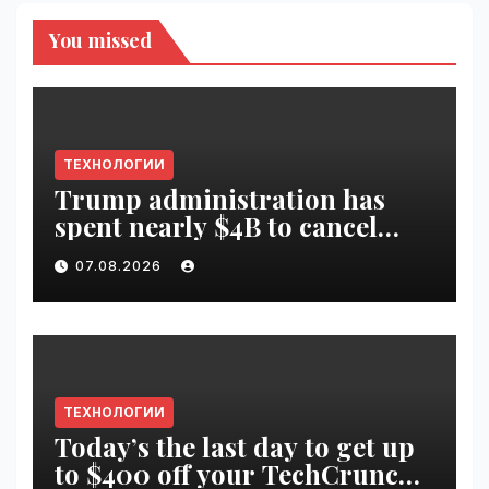
You missed
ТЕХНОЛОГИИ
Trump administration has
spent nearly $4B to cancel
offshore wind farms |
07.08.2026
VseTime.ru
ТЕХНОЛОГИИ
Today’s the last day to get up
to $400 off your TechCrunch