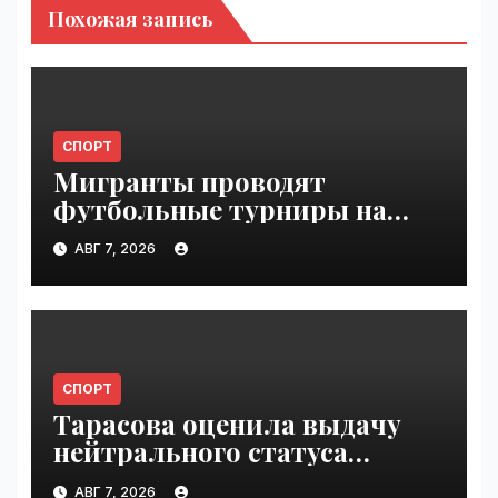
Похожая запись
СПОРТ
Мигранты проводят
футбольные турниры на
пляже в Сеуте | VseTime.ru
АВГ 7, 2026
СПОРТ
Тарасова оценила выдачу
нейтрального статуса
Валиевой и Трусовой |
АВГ 7, 2026