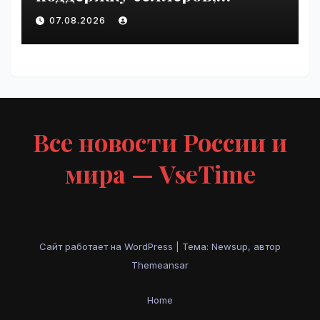
пострадавших от
07.08.2026
инцидентов на складах
Wildberries | VseTime.ru
Все новости России и
мира — VseTime
Сайт работает на WordPress
|
Тема: Newsup, автор
Themeansar
Home