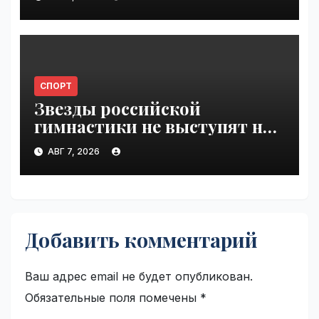
VseTime.ru
СПОРТ
Звезды российской
гимнастики не выступят на
ЧЕ из-за отказа в визах |
АВГ 7, 2026
VseTime.ru
Добавить комментарий
Ваш адрес email не будет опубликован.
Обязательные поля помечены
*