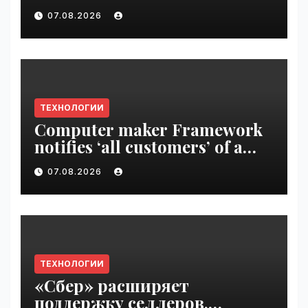
Disrupt 2026 ticket |
07.08.2026
VseTime.ru
ТЕХНОЛОГИИ
Computer maker Framework
notifies ‘all customers’ of a
data breach | VseTime.ru
07.08.2026
ТЕХНОЛОГИИ
«Сбер» расширяет
поддержку селлеров,