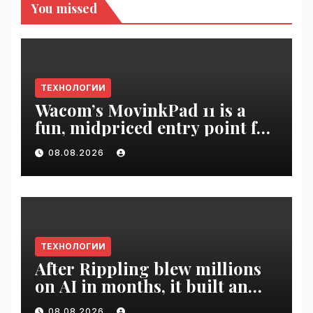
You missed
ТЕХНОЛОГИИ
Wacom’s MovinkPad 11 is a
fun, midpriced entry point for
digital artists | VseTime.ru
08.08.2026
ТЕХНОЛОГИИ
After Rippling blew millions
on AI in months, it built an
employee ROI tool |
08.08.2026