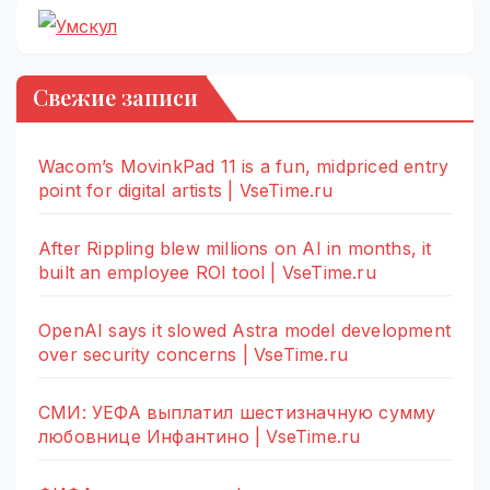
Свежие записи
Wacom’s MovinkPad 11 is a fun, midpriced entry
point for digital artists | VseTime.ru
After Rippling blew millions on AI in months, it
built an employee ROI tool | VseTime.ru
OpenAI says it slowed Astra model development
over security concerns | VseTime.ru
СМИ: УЕФА выплатил шестизначную сумму
любовнице Инфантино | VseTime.ru