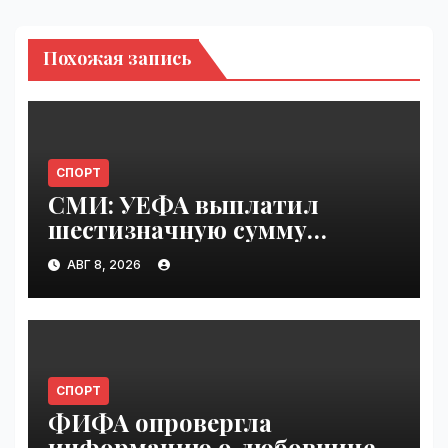
Похожая запись
СПОРТ
СМИ: УЕФА выплатил
шестизначную сумму
любовнице Инфантино |
АВГ 8, 2026
VseTime.ru
СПОРТ
ФИФА опровергла
информацию о любовнице