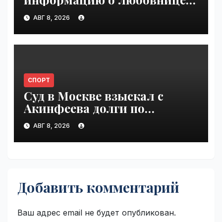
Инфантино | VseTime.ru
АВГ 8, 2026
СПОРТ
Суд в Москве взыскал с
Акинфеева долги по
коммунальным платежам |
АВГ 8, 2026
VseTime.ru
Добавить комментарий
Ваш адрес email не будет опубликован.