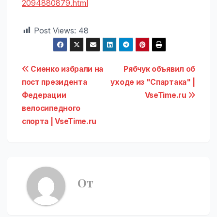
2094880879.html
Post Views:
48
Навигация
Сиенко избрали на
Рябчук объявил об
пост президента
уходе из "Спартака" |
по
Федерации
VseTime.ru
записям
велосипедного
спорта | VseTime.ru
От