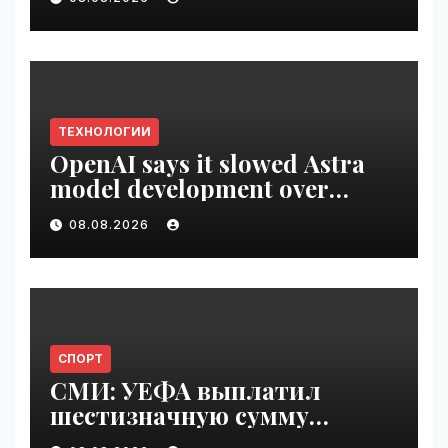
VseTime.ru
ТЕХНОЛОГИИ
OpenAI says it slowed Astra
model development over
security concerns | VseTime.ru
08.08.2026
СПОРТ
СМИ: УЕФА выплатил
шестизначную сумму
любовнице Инфантино |