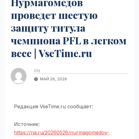
Нурмагомедов
проведет шестую
защиту титула
чемпиона PFL в легком
весе | VseTime.ru
От
МАЙ 26, 2026
Редакция VseTime.ru сообщает:
Источник:
https://ria.ru/20260526/nurmagomedov-