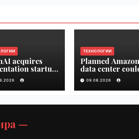
ОЛОГИИ
ТЕХНОЛОГИИ
AI acquires
Planned Amazo
entation startup
data center coul
Slide |
become the bigg
08.2026
09.08.2026
ime.ru
climate polluter
the U.S. | VseTim
ира —