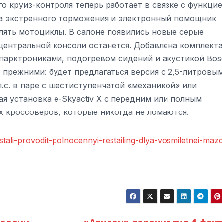
о круиз-контроля теперь работает в связке с функци
а экстренного торможения и электронный помощник
ять мотоциклы. В салоне появились новые серые
 центральной консоли останется. Добавлена комплект
 парктрониками, подогревом сидений и акустикой Bos
 прежними: будет предлагаться версия с 2,5-литровы
с. в паре с шестиступенчатой «механикой» или
ая установка e-Skyactiv X с передним или полным
х кроссоверов, которые никогда не ломаются.
tali-provodit-polnocennyi-restailing-dlya-vosmiletnei-maz