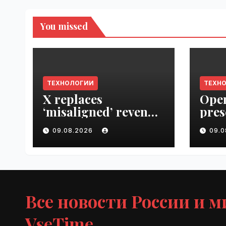
You missed
ТЕХНОЛОГИИ
ТЕХН
X replaces
Open
‘misaligned’ revenue
pres
sharing program
Next
09.08.2026
09.
with Original
VseT
Content Rewards |
VseTime.ru
Все новости России и м
VseTime