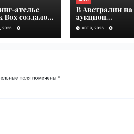
инг-ателье
В Австралии на
k Box создало
аукцион
совую версию
выставили Toyo
, 2026
АВГ 9, 2026
 Cruiser 70 |
Land Cruiser 20
ime.ru
проехавший 1 м
км | VseTime.ru
тельные поля помечены
*