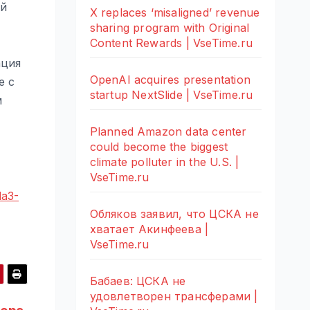
ей
X replaces ‘misaligned’ revenue
sharing program with Original
Content Rewards | VseTime.ru
ация
OpenAI acquires presentation
e с
startup NextSlide | VseTime.ru
м
Planned Amazon data center
could become the biggest
climate polluter in the U.S. |
VseTime.ru
da3-
Обляков заявил, что ЦСКА не
хватает Акинфеева |
VseTime.ru
Бабаев: ЦСКА не
удовлетворен трансферами |