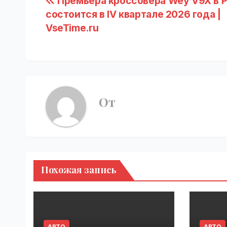
Навигация
Премьера кроссовера Wey V9X в 
состоится в IV квартале 2026 года |
по
VseTime.ru
записям
От
Похожая запись
АВТО
АВТО