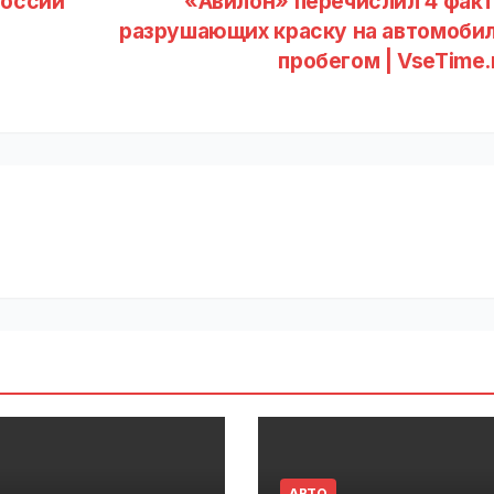
России
«Авилон» перечислил 4 факт
разрушающих краску на автомобил
пробегом | VseTime
АВТО