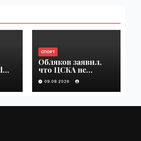
СПОРТ
n
Обляков заявил,
d
что ЦСКА не
est
хватает Акинфеева
09.08.2026
 in
| VseTime.ru
e.ru