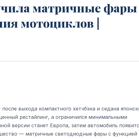
учила матричные фары
ния мотоциклов |
т после выхода компактного хетчбэка и седана японск
ценный рестайлинг, а ограничился минимальными
ой версии станет Европа, затем автомобиль появитс
овшество — матричные светодиодные фары с функцией