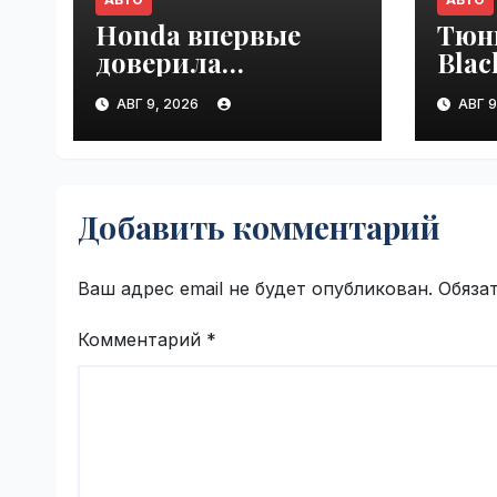
Honda впервые
Тюн
доверила
Blac
разработку
люк
АВГ 9, 2026
АВГ 9
платформы
Land
индийской
VseT
компании Tata
Technologies |
Добавить комментарий
VseTime.ru
Ваш адрес email не будет опубликован.
Обяза
Комментарий
*