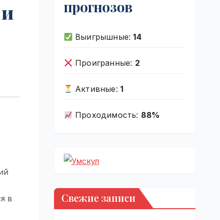
прогнозов
 и
Выигрышные:
14
Проигранные:
2
Активные:
1
Проходимость:
88%
ий
Свежие записи
я в