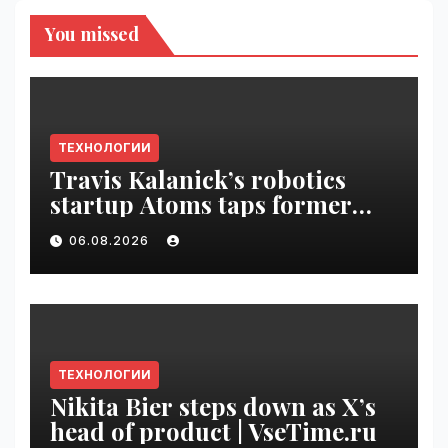
You missed
ТЕХНОЛОГИИ
Travis Kalanick’s robotics
startup Atoms taps former
Uber finance chief as CFO |
06.08.2026
VseTime.ru
ТЕХНОЛОГИИ
Nikita Bier steps down as X’s
head of product | VseTime.ru