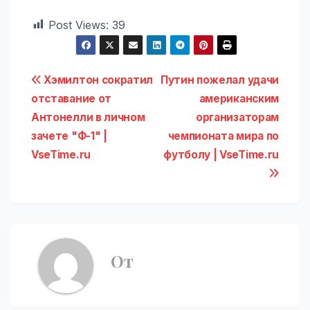
Post Views:
39
Навигация
Хэмилтон сократил
Путин пожелал удачи
отставание от
американским
по
Антонелли в личном
организаторам
записям
зачете "Ф-1" |
чемпионата мира по
VseTime.ru
футболу | VseTime.ru
От