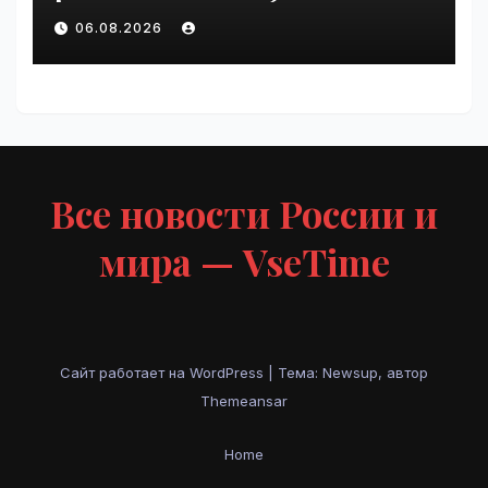
Крупнейшие ИТ-компании
06.08.2026
России» | VseTime.ru
Все новости России и
мира — VseTime
Сайт работает на WordPress
|
Тема: Newsup, автор
Themeansar
Home