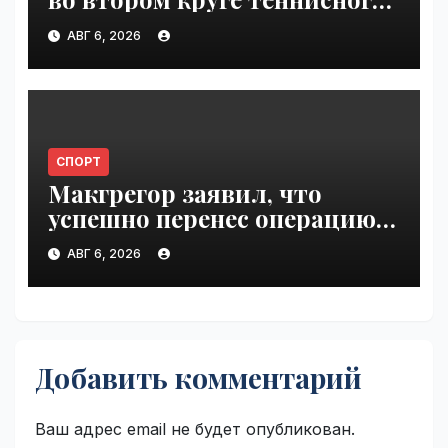
"Мастерса" в Монреале |
АВГ 6, 2026
VseTime.ru
СПОРТ
Макгрегор заявил, что
успешно перенес операцию
на ноге | VseTime.ru
АВГ 6, 2026
Добавить комментарий
Ваш адрес email не будет опубликован.