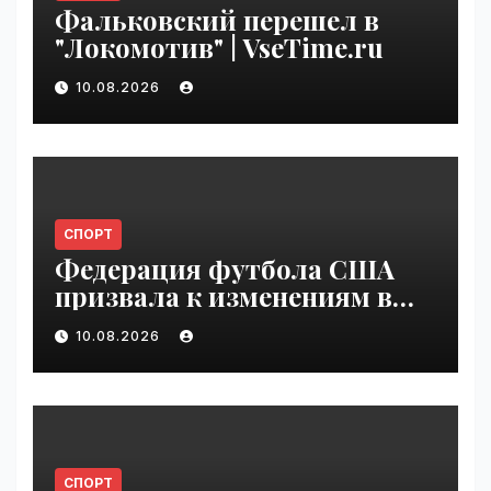
Фальковский перешел в
"Локомотив" | VseTime.ru
10.08.2026
СПОРТ
Федерация футбола США
призвала к изменениям в
структуре управления
10.08.2026
ФИФА | VseTime.ru
СПОРТ