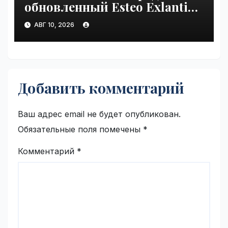
обновленный Esteo Exlantix
ET за 7 млн рублей |
АВГ 10, 2026
VseTime.ru
Добавить комментарий
Ваш адрес email не будет опубликован.
Обязательные поля помечены
*
Комментарий
*