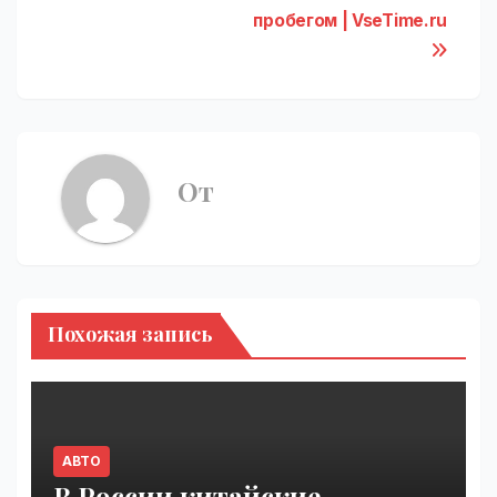
пробегом | VseTime.ru
От
Похожая запись
АВТО
В России китайские