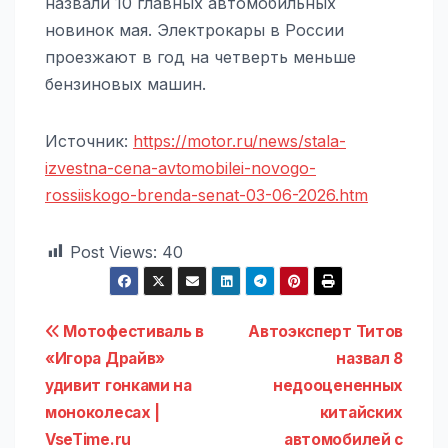
назвали 10 главных автомобильных
новинок мая. Электрокары в России
проезжают в год на четверть меньше
бензиновых машин.
Источник:
https://motor.ru/news/stala-
izvestna-cena-avtomobilei-novogo-
rossiiskogo-brenda-senat-03-06-2026.htm
Post Views:
40
Навигация
Мотофестиваль в
Автоэксперт Титов
«Игора Драйв»
назвал 8
по
удивит гонками на
недооцененных
записям
моноколесах |
китайских
VseTime.ru
автомобилей с