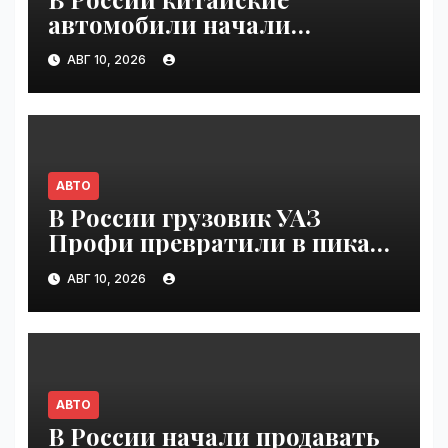
автомобили начали
ломаться из-за бензина
АВГ 10, 2026
Евро-2 | VseTime.ru
АВТО
В России грузовик УАЗ
Профи превратили в пикап |
VseTime.ru
АВГ 10, 2026
АВТО
В России начали продавать