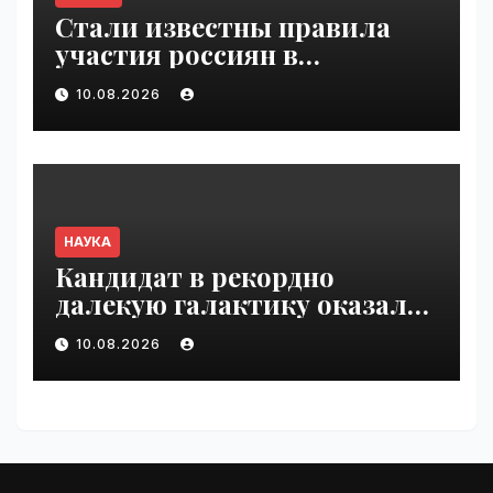
Стали известны правила
участия россиян в
нейтральном статусе на ЧЕ |
10.08.2026
VseTime.ru
НАУКА
Кандидат в рекордно
далекую галактику оказался
очень холодным
10.08.2026
коричневым карликом |
VseTime.ru