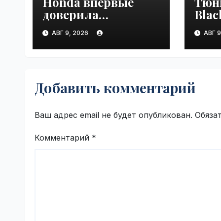
Honda впервые
Тюн
доверила
Blac
разработку
люк
АВГ 9, 2026
АВГ 9
платформы
Land
индийской
VseT
компании Tata
Technologies |
Добавить комментарий
VseTime.ru
Ваш адрес email не будет опубликован.
Обяза
Комментарий
*