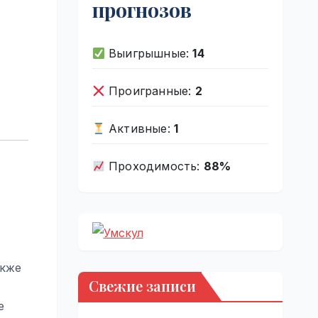
прогнозов
Выигрышные:
14
Проигранные:
2
Активные:
1
Проходимость:
88%
акже
Свежие записи
е