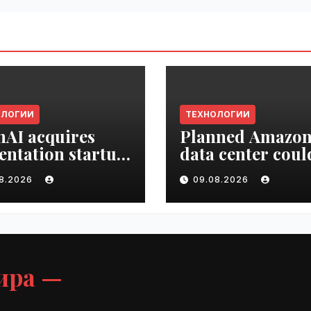
ОЛОГИИ
ТЕХНОЛОГИИ
AI acquires
Planned Amazo
entation startup
data center coul
Slide |
become the bigg
08.2026
09.08.2026
ime.ru
climate polluter
the U.S. | VseTim
ира —