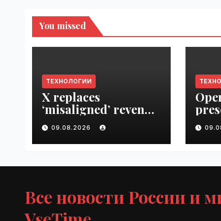
You missed
ТЕХНОЛОГИИ
ТЕХН
X replaces
Open
‘misaligned’ revenue
pres
sharing program
Next
09.08.2026
09.
with Original
VseT
Content Rewards |
VseTime.ru
Все новости России и м
VseTime