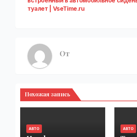
встроенный в автомобильное сиден
по
туалет | VseTime.ru
записям
От
Похожая запись
АВТО
АВТО