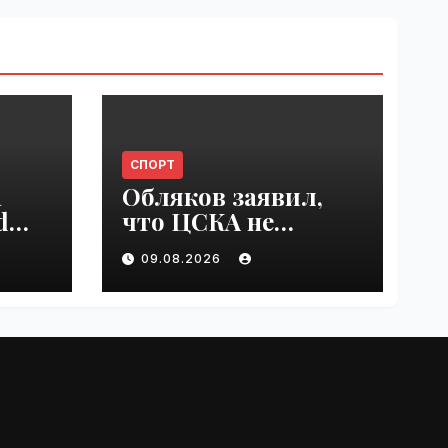
СПОРТ
n
Обляков заявил,
d
что ЦСКА не
est
хватает Акинфеева
09.08.2026
 in
| VseTime.ru
e.ru