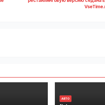
ье
рестайлинговую версию седана E
VseTime.
АВТО