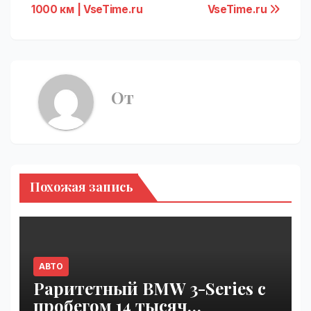
1000 км | VseTime.ru
VseTime.ru
От
Похожая запись
АВТО
Раритетный BMW 3-Series с
пробегом 14 тысяч