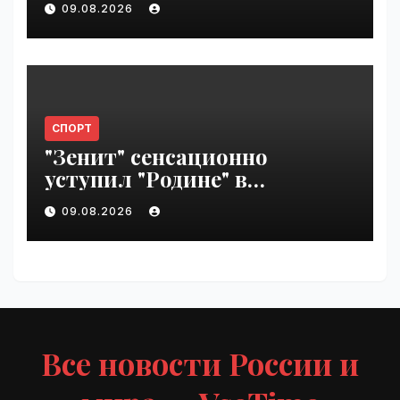
09.08.2026
СПОРТ
"Зенит" сенсационно
уступил "Родине" в
Петербурге | VseTime.ru
09.08.2026
Все новости России и