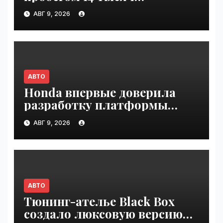
километров и креслами
АВГ 9, 2026
Recaro выставили на
аукцион в США | VseTime.ru
АВТО
Honda впервые доверила
разработку платформы
индийской компании Tata
АВГ 9, 2026
Technologies | VseTime.ru
АВТО
Тюнинг-ателье Black Box
создало люксовую версию