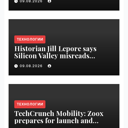
09.08.2026
ТЕХНОЛОГИИ
Historian Jill Lepore says
Silicon Valley misreads
science fiction and
09.08.2026
undermines democracy |
VseTime.ru
ТЕХНОЛОГИИ
TechCrunch Mobility: Zoox
prepares for launch and
Uber’s AV empire | VseTime.ru