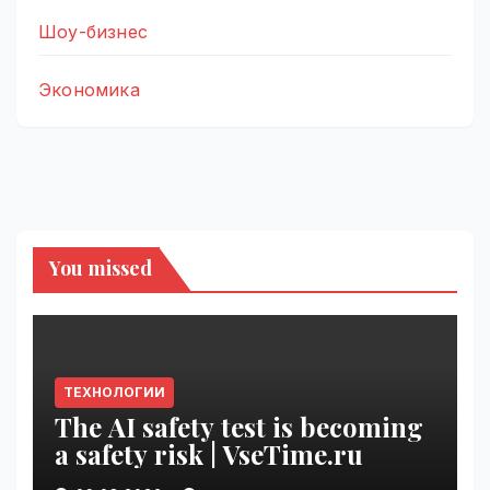
Шоу-бизнес
Экономика
You missed
ТЕХНОЛОГИИ
The AI safety test is becoming
a safety risk | VseTime.ru