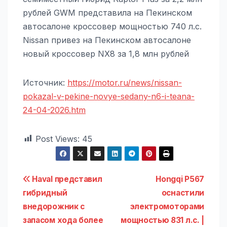
рублей GWM представила на Пекинском
автосалоне кроссовер мощностью 740 л.с.
Nissan привез на Пекинском автосалоне
новый кроссовер NX8 за 1,8 млн рублей
Источник:
https://motor.ru/news/nissan-
pokazal-v-pekine-novye-sedany-n6-i-teana-
24-04-2026.htm
Post Views:
45
Навигация
Haval представил
Hongqi P567
гибридный
оснастили
по
внедорожник с
электромоторами
записям
запасом хода более
мощностью 831 л.с. |