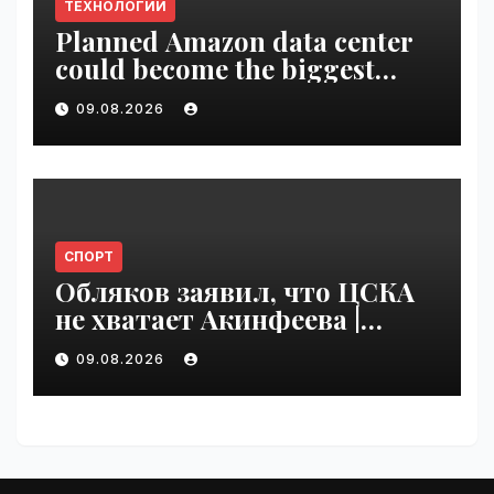
ТЕХНОЛОГИИ
Planned Amazon data center
could become the biggest
climate polluter in the U.S. |
09.08.2026
VseTime.ru
СПОРТ
Обляков заявил, что ЦСКА
не хватает Акинфеева |
VseTime.ru
09.08.2026