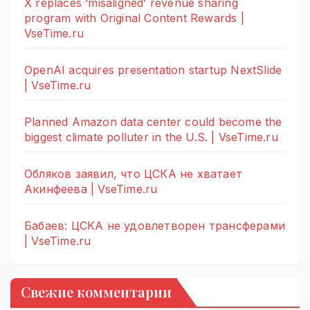
X replaces ‘misaligned’ revenue sharing
program with Original Content Rewards |
VseTime.ru
OpenAI acquires presentation startup NextSlide
| VseTime.ru
Planned Amazon data center could become the
biggest climate polluter in the U.S. | VseTime.ru
Обляков заявил, что ЦСКА не хватает
Акинфеева | VseTime.ru
Бабаев: ЦСКА не удовлетворен трансферами
| VseTime.ru
Свежие комментарии