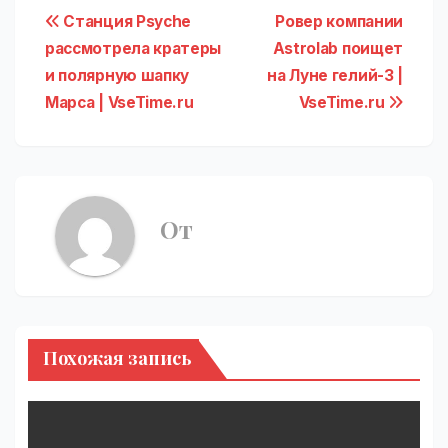
Навигация
Станция Psyche
Ровер компании
рассмотрела кратеры
Astrolab поищет
по
и полярную шапку
на Луне гелий-3 |
записям
Марса | VseTime.ru
VseTime.ru
От
Похожая запись