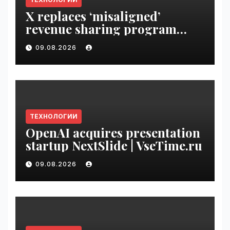
X replaces ‘misaligned’
revenue sharing program
with Original Content
09.08.2026
Rewards | VseTime.ru
ТЕХНОЛОГИИ
OpenAI acquires presentation
startup NextSlide | VseTime.ru
09.08.2026