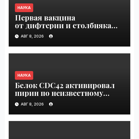
НАУКА
Первая вакцина
от дифтерии и столбняка
с хранением без
АВГ 8, 2026
холодильника прошла
первую фазу испытаний |
VseTime.ru
НАУКА
Белок CDC42 активировал
пирин по неизвестному
ранее механизму | VseTime.ru
АВГ 8, 2026