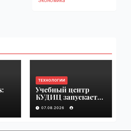
Экономика
ТЕХНОЛОГИИ
s:
Учебный центр
КУДИЦ запускает
rupt
авторизованный
07.08.2026
by
курс по
администрировани
ю Mind