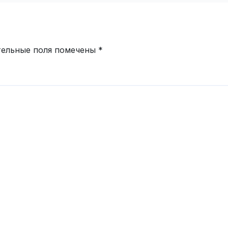
ime.ru
тельные поля помечены
*