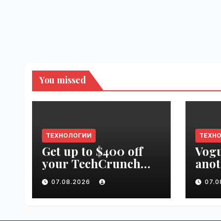
You missed
ТЕХНОЛОГИИ
ТЕХН
Get up to $400 off
Vogu
your TechCrunch
anot
Disrupt 2026 pass
appr
07.08.2026
07.
until tomorrow |
worl
VseTime.ru