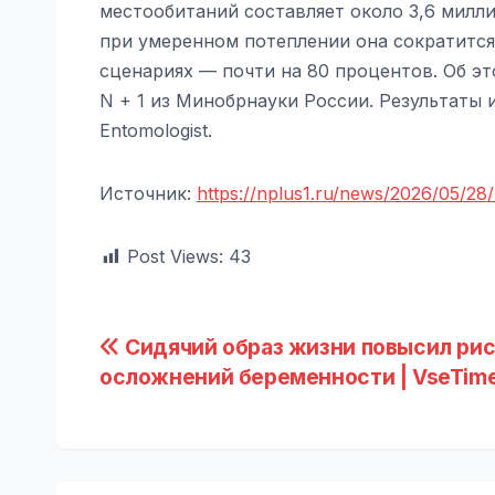
местообитаний составляет около 3,6 милл
при умеренном потеплении она сократится
сценариях — почти на 80 процентов. Об э
N + 1 из Минобрнауки России. Результаты 
Entomologist.
Источник:
https://nplus1.ru/news/2026/05/28/r
Post Views:
43
Навигация
Сидячий образ жизни повысил ри
осложнений беременности | VseTime
по
записям