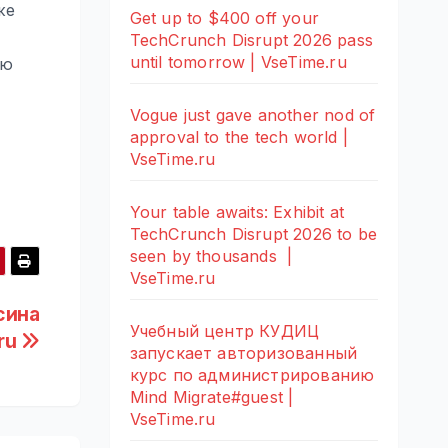
же
Get up to $400 off your
TechCrunch Disrupt 2026 pass
until tomorrow | VseTime.ru
ию
Vogue just gave another nod of
approval to the tech world |
VseTime.ru
Your table awaits: Exhibit at
TechCrunch Disrupt 2026 to be
seen by thousands |
VseTime.ru
сина
Учебный центр КУДИЦ
.ru
запускает авторизованный
курс по администрированию
Mind Migrate#guest |
VseTime.ru