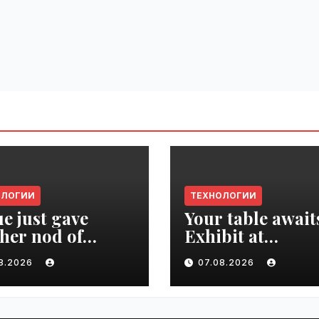
ОЛОГИИ
ТЕХНОЛОГИИ
e just gave
Your table await
her nod of
Exhibit at
oval to the tech
TechCrunch Dis
08.2026
07.08.2026
d | VseTime.ru
2026 to be seen 
thousands |
VseTime.ru