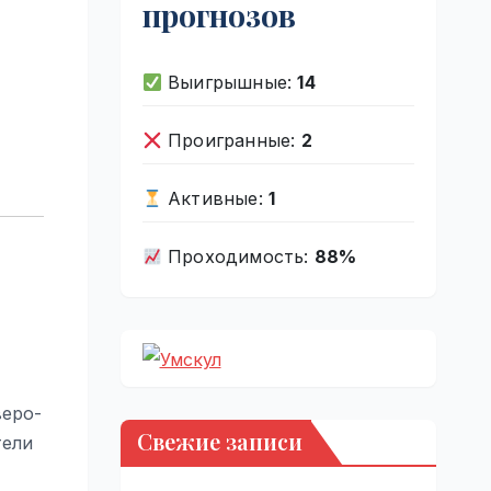
прогнозов
Выигрышные:
14
Проигранные:
2
Активные:
1
Проходимость:
88%
веро-
Свежие записи
тели