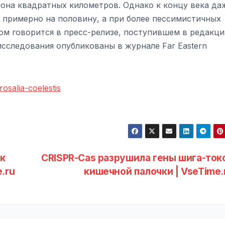
иона квадратных километров. Однако к концу века да
 примерно на половину, а при более пессимистичных
том говорится в пресс-релизе, поступившем в редакц
исследования опубликованы в журнале Far Eastern
osalia-coelestis
ск
CRISPR-Cas разрушила гены шига-ток
.ru
кишечной палочки | VseTime