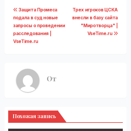
Навигация
Защита Промеса
Трех игроков ЦСКА
подала в суд новые
внесли в базу сайта
по
запросы о проведении
"Миротворца" |
записям
расследования |
VseTime.ru
VseTime.ru
От
Похожая запись