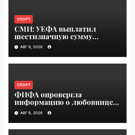
СПОРТ
СМИ: УЕФА выплатил
шестизначную сумму
любовнице Инфантино |
АВГ 8, 2026
VseTime.ru
СПОРТ
ФИФА опровергла
информацию о любовнице
Инфантино | VseTime.ru
АВГ 8, 2026