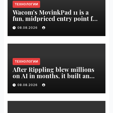
ТЕХНОЛОГИИ
Wacom’s MovinkPad 11 is a
fun, midpriced entry point for
digital artists | VseTime.ru
08.08.2026
ТЕХНОЛОГИИ
After Rippling blew millions
on AI in months, it built an
employee ROI tool |
08.08.2026
VseTime.ru