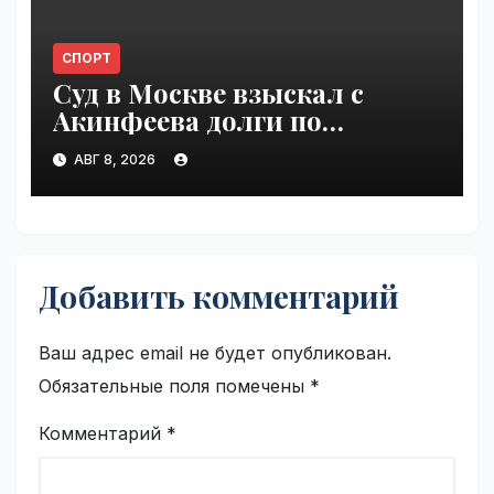
СПОРТ
Суд в Москве взыскал с
Акинфеева долги по
коммунальным платежам |
АВГ 8, 2026
VseTime.ru
Добавить комментарий
Ваш адрес email не будет опубликован.
Обязательные поля помечены
*
Комментарий
*