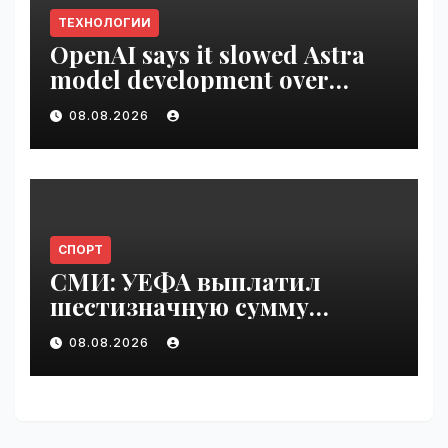
ТЕХНОЛОГИИ
OpenAI says it slowed Astra
model development over
security concerns | VseTime.ru
08.08.2026
СПОРТ
СМИ: УЕФА выплатил
шестизначную сумму
любовнице Инфантино |
08.08.2026
VseTime.ru