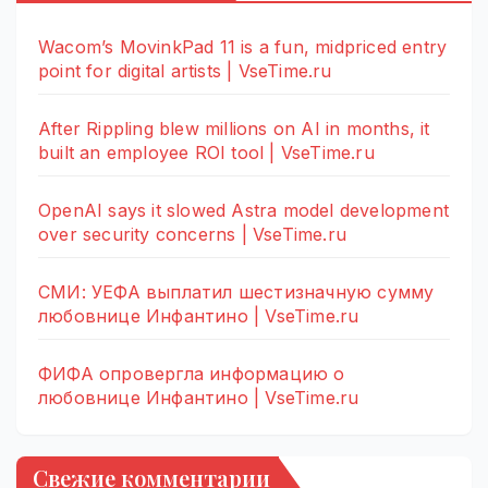
Wacom’s MovinkPad 11 is a fun, midpriced entry
point for digital artists | VseTime.ru
After Rippling blew millions on AI in months, it
built an employee ROI tool | VseTime.ru
OpenAI says it slowed Astra model development
over security concerns | VseTime.ru
СМИ: УЕФА выплатил шестизначную сумму
любовнице Инфантино | VseTime.ru
ФИФА опровергла информацию о
любовнице Инфантино | VseTime.ru
Свежие комментарии