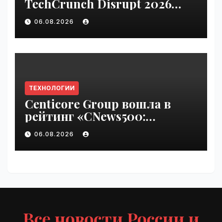
TechCrunch Disrupt 2026
pass until Friday | VseTime.ru
06.08.2026
ТЕХНОЛОГИИ
Centicore Group вошла в
рейтинг «CNews500:
Крупнейшие ИТ-компании
06.08.2026
России» | VseTime.ru
Все новости России и