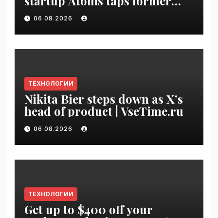
startup Atoms taps former
Uber finance chief as CFO |
06.08.2026
VseTime.ru
ТЕХНОЛОГИИ
Nikita Bier steps down as X’s
head of product | VseTime.ru
06.08.2026
ТЕХНОЛОГИИ
Get up to $400 off your