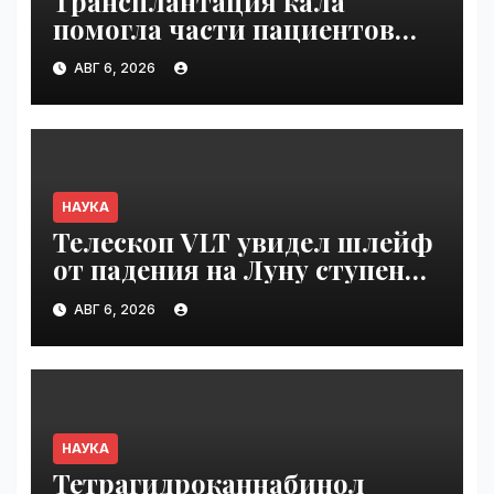
Трансплантация кала
помогла части пациентов
с пищевой аллергией |
АВГ 6, 2026
VseTime.ru
НАУКА
Телескоп VLT увидел шлейф
от падения на Луну ступени
ракеты Falcon 9 | VseTime.ru
АВГ 6, 2026
НАУКА
Тетрагидроканнабинол