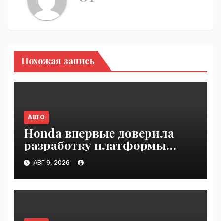
Похожая запись
АВТО
Honda впервые доверила
разработку платформы
индийской компании Tata
АВГ 9, 2026
Technologies | VseTime.ru