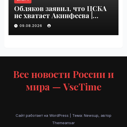
Обляков заявил, что ЦСКА
не хватает Акинфеева |
VseTime.ru
09.08.2026
Все новости России и
мира — VseTime
Сайт работает на WordPress
|
Тема: Newsup, автор
Themeansar