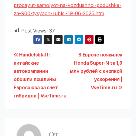
prodayut-samolyot-na-vozdushnoi-podushke-
za-900-tysyach-rublei-19-06-2026.htm
Post Views:
37
Навигация
Handelsblatt:
В Европе появился
китайские
Honda Super-N за 1,9
по
автокомпании
млн рублей с кнопкой
записям
обошли пошлины
ускорения |
Евросоюза за счет
VseTime.ru
гибридов | VseTime.ru
От