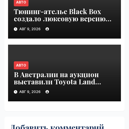
АВТО
Тюнинг-ателье Black Box
создало люксовую версию
Land Cruiser 70 | VseTime.ru
АВГ 9, 2026
АВТО
В Австралии на аукцион
выставили Toyota Land
Cruiser 200, проехавший 1
АВГ 9, 2026
млн км | VseTime.ru
Добавить комментарий