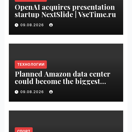
OpenAI acquires presentation
startup NextSlide | VseTime.ru
09.08.2026
ТЕХНОЛОГИИ
Planned Amazon data center
could become the biggest
climate polluter in the U.S. |
09.08.2026
VseTime.ru
СПОРТ