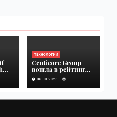
ТЕХНОЛОГИИ
ff
Centicore Group
h
вошла в рейтинг
ss
«CNews500:
06.08.2026
Крупнейшие ИТ-
компании России» |
VseTime.ru