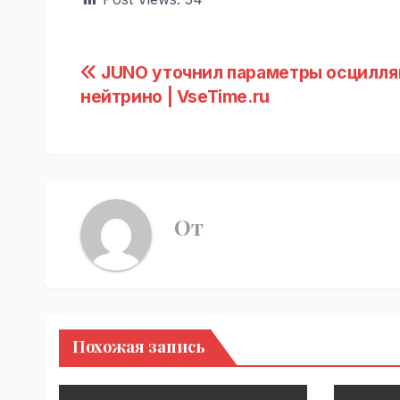
Навигация
JUNO уточнил параметры осцилля
нейтрино | VseTime.ru
по
записям
От
Похожая запись