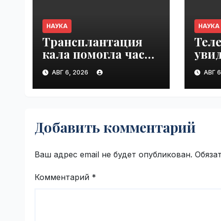
НАУКА
НАУКА
Трансплантация
Теле
кала помогла части
уви
пациентов
от п
АВГ 6, 2026
АВГ 6
с пищевой
сту
аллергией |
Falc
VseTime.ru
VseT
Добавить комментарий
Ваш адрес email не будет опубликован.
Обяза
Комментарий
*