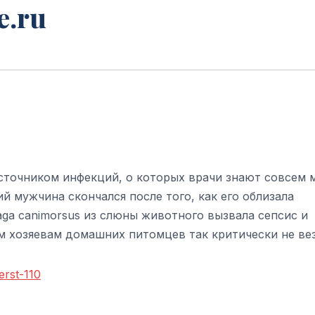
e.ru
точником инфекций, о которых врачи знают совсем м
й мужчина скончался после того, как его облизала
aga canimorsus из слюны животного вызвала сепсис и
м хозяевам домашних питомцев так критически не вез
erst-110