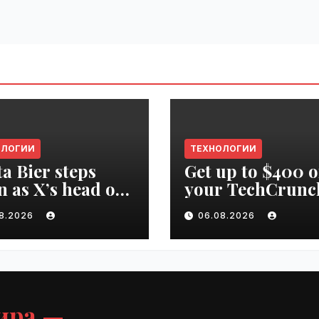
ОЛОГИИ
ТЕХНОЛОГИИ
ta Bier steps
Get up to $400 o
 as X’s head of
your TechCrunc
uct | VseTime.ru
Disrupt 2026 pa
08.2026
06.08.2026
until Friday |
VseTime.ru
ира —