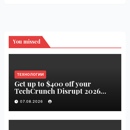
You missed
ТЕХНОЛОГИИ
Get up to $400 off your
TechCrunch Disrupt 2026
pass until tomorrow |
07.08.2026
VseTime.ru