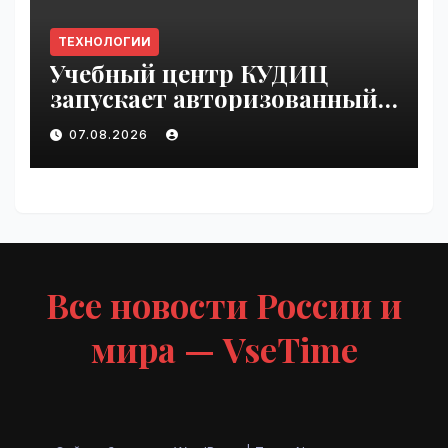
ТЕХНОЛОГИИ
Учебный центр КУДИЦ
запускает авторизованный
курс по
07.08.2026
администрированию Mind
Migrate#guest | VseTime.ru
Все новости России и
мира — VseTime