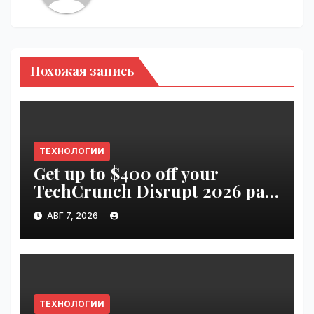
Похожая запись
ТЕХНОЛОГИИ
Get up to $400 off your
TechCrunch Disrupt 2026 pass
until tomorrow | VseTime.ru
АВГ 7, 2026
ТЕХНОЛОГИИ