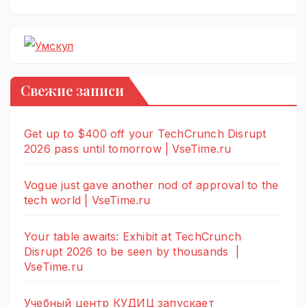
Свежие записи
Get up to $400 off your TechCrunch Disrupt
2026 pass until tomorrow | VseTime.ru
Vogue just gave another nod of approval to the
tech world | VseTime.ru
Your table awaits: Exhibit at TechCrunch
Disrupt 2026 to be seen by thousands |
VseTime.ru
Учебный центр КУДИЦ запускает