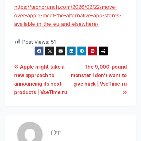
https://techcrunch.com/2026/02/22/move-
over-apple-meet-the-alternative-app-stores-
available-in-the-eu-and-elsewhere/
Post Views:
51
Навигация
Apple might take a
The 9,000-pound
new approach to
monster I don’t want to
по
announcing its next
give back | VseTime.ru
записям
products | VseTime.ru
От