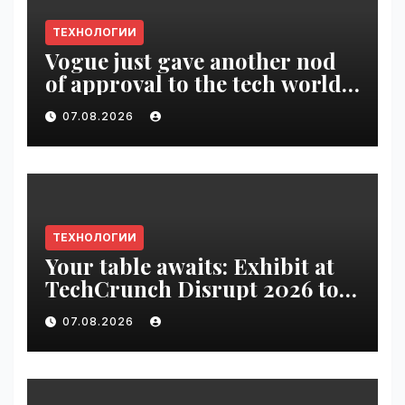
ТЕХНОЛОГИИ
Vogue just gave another nod
of approval to the tech world |
VseTime.ru
07.08.2026
ТЕХНОЛОГИИ
Your table awaits: Exhibit at
TechCrunch Disrupt 2026 to
be seen by thousands |
07.08.2026
VseTime.ru