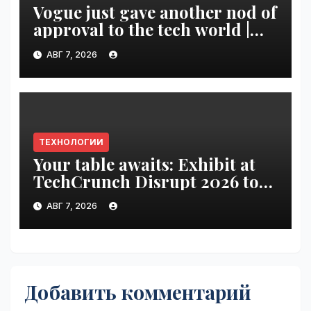
Vogue just gave another nod of
approval to the tech world |
VseTime.ru
АВГ 7, 2026
ТЕХНОЛОГИИ
Your table awaits: Exhibit at
TechCrunch Disrupt 2026 to
be seen by thousands |
АВГ 7, 2026
VseTime.ru
Добавить комментарий