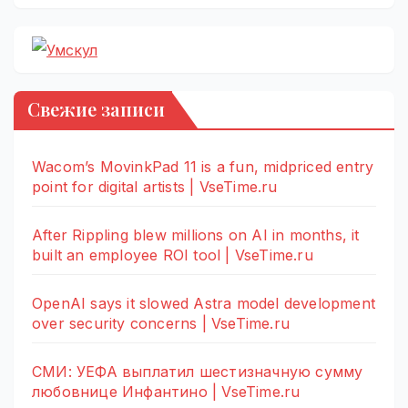
Свежие записи
Wacom’s MovinkPad 11 is a fun, midpriced entry
point for digital artists | VseTime.ru
After Rippling blew millions on AI in months, it
built an employee ROI tool | VseTime.ru
OpenAI says it slowed Astra model development
over security concerns | VseTime.ru
СМИ: УЕФА выплатил шестизначную сумму
любовнице Инфантино | VseTime.ru