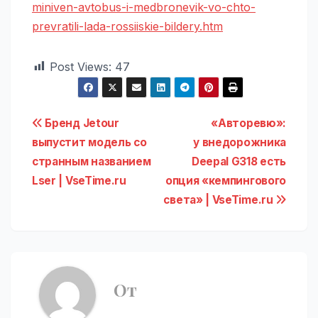
miniven-avtobus-i-medbronevik-vo-chto-
prevratili-lada-rossiiskie-bildery.htm
Post Views:
47
Навигация
Бренд Jetour
«Авторевю»:
выпустит модель со
у внедорожника
по
странным названием
Deepal G318 есть
записям
Lser | VseTime.ru
опция «кемпингового
света» | VseTime.ru
От