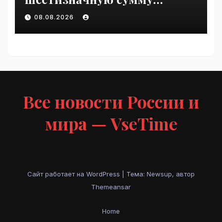
любовнице Инфантино |
08.08.2026
VseTime.ru
Все новости России и
мира — VseTime
Сайт работает на WordPress
|
Тема: Newsup, автор
Themeansar
Home