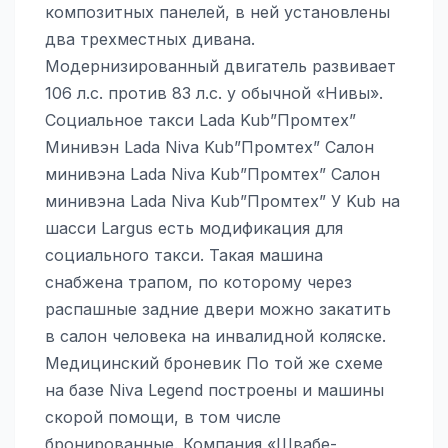
композитных панелей, в ней установлены
два трехместных дивана.
Модернизированный двигатель развивает
106 л.с. против 83 л.с. у обычной «Нивы».
Социальное такси Lada Kub”Промтех”
Минивэн Lada Niva Kub”Промтех” Салон
минивэна Lada Niva Kub”Промтех” Салон
минивэна Lada Niva Kub”Промтех” У Kub на
шасси Largus есть модификация для
социального такси. Такая машина
снабжена трапом, по которому через
распашные задние двери можно закатить
в салон человека на инвалидной коляске.
Медицинский броневик По той же схеме
на базе Niva Legend построены и машины
скорой помощи, в том числе
бронированные. Компания «Швабе-