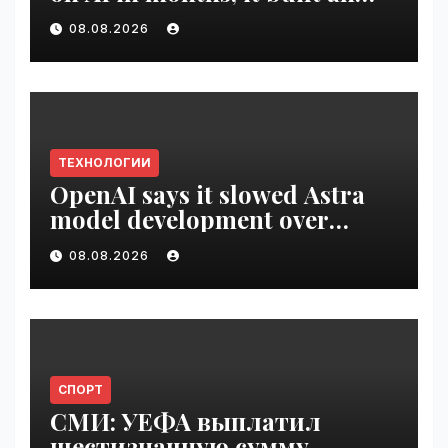
employee ROI tool |
08.08.2026
VseTime.ru
ТЕХНОЛОГИИ
OpenAI says it slowed Astra
model development over
security concerns | VseTime.ru
08.08.2026
СПОРТ
СМИ: УЕФА выплатил
шестизначную сумму