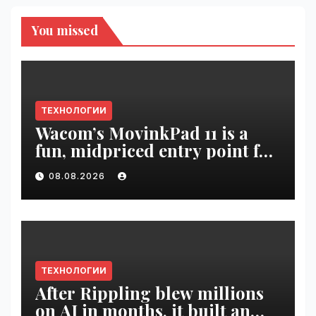
You missed
ТЕХНОЛОГИИ
Wacom’s MovinkPad 11 is a
fun, midpriced entry point for
digital artists | VseTime.ru
08.08.2026
ТЕХНОЛОГИИ
After Rippling blew millions
on AI in months, it built an