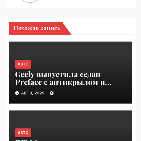
Похожая запись
АВТО
Geely выпустила седан
Preface с антикрылом и
красными суппортами |
АВГ 8, 2026
VseTime.ru
АВТО