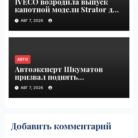
IVECO возродила выпуск
капотной модели Strator для
Европы | VseTime.ru
АВГ 7, 2026
АВТО
Автоэксперт Шкуматов
призвал поднять
разрешённую скорость на
АВГ 7, 2026
дорогах России | VseTime.ru
Добавить комментарий