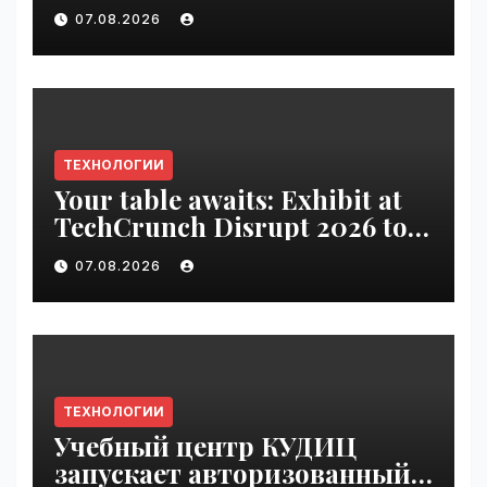
VseTime.ru
07.08.2026
ТЕХНОЛОГИИ
Your table awaits: Exhibit at
TechCrunch Disrupt 2026 to
be seen by thousands |
07.08.2026
VseTime.ru
ТЕХНОЛОГИИ
Учебный центр КУДИЦ
запускает авторизованный