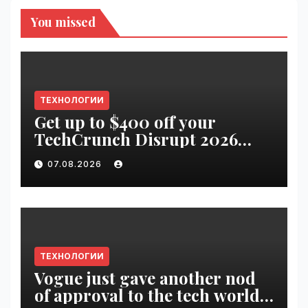
You missed
ТЕХНОЛОГИИ
Get up to $400 off your
TechCrunch Disrupt 2026
pass until tomorrow |
07.08.2026
VseTime.ru
ТЕХНОЛОГИИ
Vogue just gave another nod
of approval to the tech world |