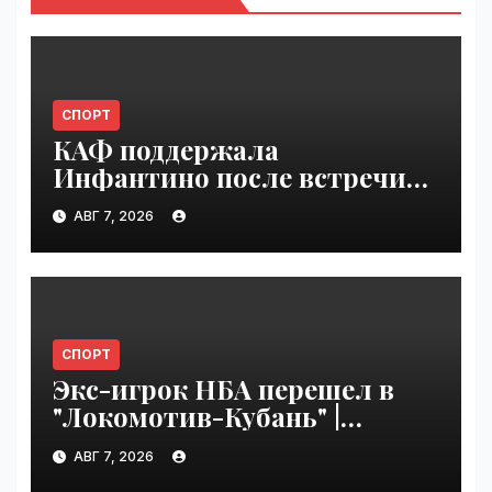
СПОРТ
КАФ поддержала
Инфантино после встречи
ФИФА в Марокко |
АВГ 7, 2026
VseTime.ru
СПОРТ
Экс-игрок НБА перешел в
"Локомотив-Кубань" |
VseTime.ru
АВГ 7, 2026