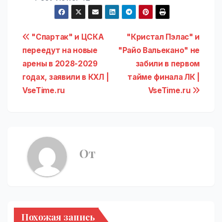
Навигация
"Спартак" и ЦСКА
"Кристал Пэлас" и
переедут на новые
"Райо Вальекано" не
по
арены в 2028-2029
забили в первом
записям
годах, заявили в КХЛ |
тайме финала ЛК |
VseTime.ru
VseTime.ru
От
Похожая запись