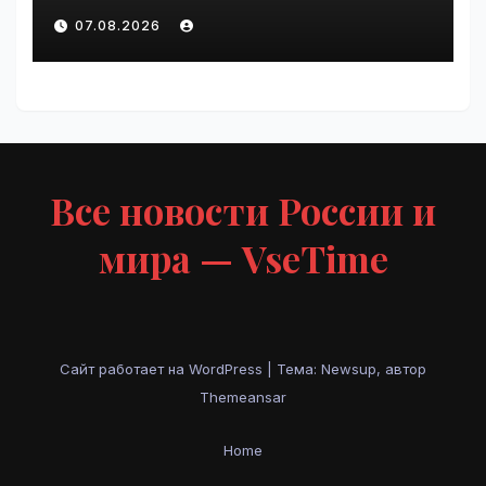
курс по
07.08.2026
администрированию Mind
Migrate#guest | VseTime.ru
Все новости России и
мира — VseTime
Сайт работает на WordPress
|
Тема: Newsup, автор
Themeansar
Home