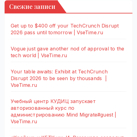
Свежие записи
Get up to $400 off your TechCrunch Disrupt
2026 pass until tomorrow | VseTime.ru
Vogue just gave another nod of approval to the
tech world | VseTime.ru
Your table awaits: Exhibit at TechCrunch
Disrupt 2026 to be seen by thousands |
VseTime.ru
Учебный центр КУДИЦ запускает
авторизованный курс по
администрированию Mind Migrate#guest |
VseTime.ru