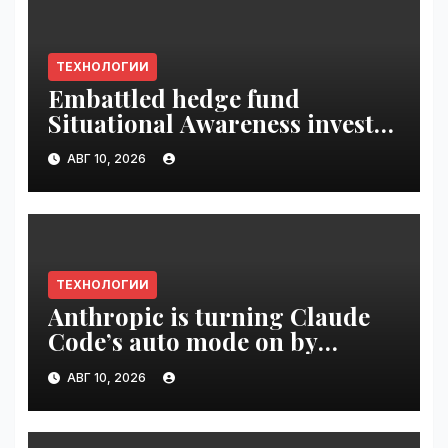
ТЕХНОЛОГИИ
Embattled hedge fund
Situational Awareness invests
$400M in chip startup Source
АВГ 10, 2026
Foundry | VseTime.ru
ТЕХНОЛОГИИ
Anthropic is turning Claude
Code’s auto mode on by
default | VseTime.ru
АВГ 10, 2026