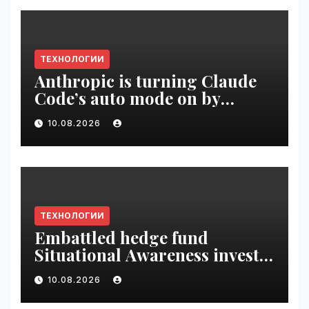
ТЕХНОЛОГИИ
Anthropic is turning Claude
Code’s auto mode on by
default | VseTime.ru
10.08.2026
ТЕХНОЛОГИИ
Embattled hedge fund
Situational Awareness invests
$400M in chip startup Source
10.08.2026
Foundry | VseTime.ru