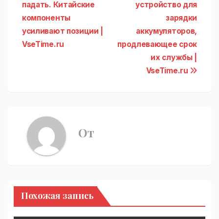
по
падать. Китайские
устройство для
записям
компоненты
зарядки
усиливают позиции |
аккумуляторов,
VseTime.ru
продлевающее срок
их службы |
VseTime.ru
От
Похожая запись