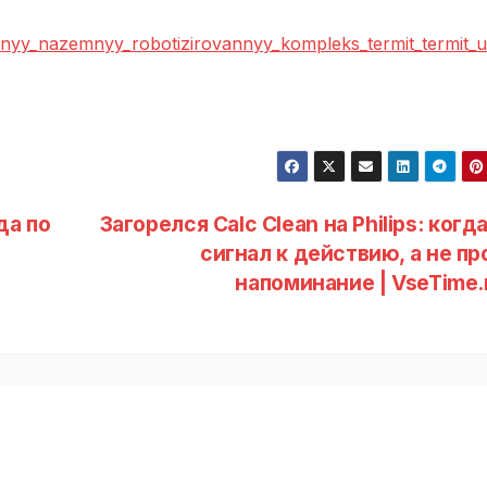
lnyy_nazemnyy_robotizirovannyy_kompleks_termit_termit_u
да по
Загорелся Calc Clean на Philips: когд
сигнал к действию, а не пр
напоминание | VseTime.