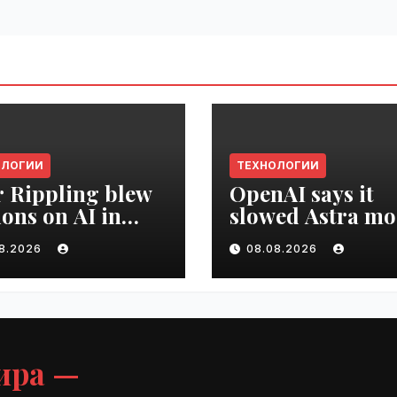
ОЛОГИИ
ТЕХНОЛОГИИ
r Rippling blew
OpenAI says it
ions on AI in
slowed Astra mo
hs, it built an
development ov
08.2026
08.08.2026
oyee ROI tool |
security concern
ime.ru
VseTime.ru
ира —