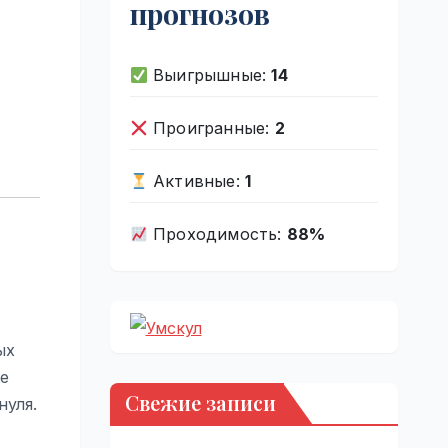
прогнозов
Выигрышные:
14
Проигранные:
2
Активные:
1
Проходимость:
88%
ых
ие
Свежие записи
нуля.