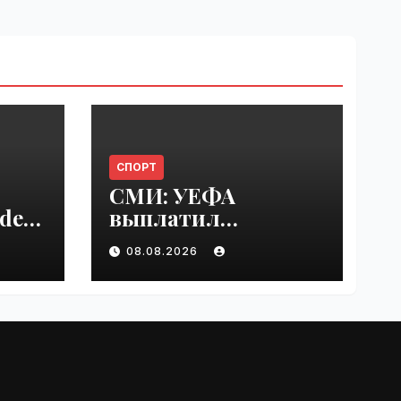
СПОРТ
СМИ: УЕФА
del
выплатил
er
шестизначную
08.08.2026
s |
сумму любовнице
Инфантино |
VseTime.ru