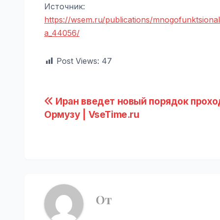
Источник:
https://wsem.ru/publications/mnogofunktsiona
a_44056/
Post Views:
47
Навигация
Иран введет новый порядок прохо
Ормузу | VseTime.ru
по
записям
От