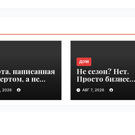
ДОМ
та, написанная
Не сезон? Нет.
ертом, а не
Просто бизнес
осетью |
привык, что
, 2026
АВГ 7, 2026
ime.ru
клиенты сами
приходят |
VseTime.ru