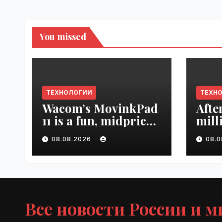
You missed
ТЕХНОЛОГИИ
ТЕХН
Wacom’s MovinkPad
Afte
11 is a fun, midpriced
mill
entry point for
mont
08.08.2026
08.
digital artists |
empl
VseTime.ru
VseT
Все новости России и м