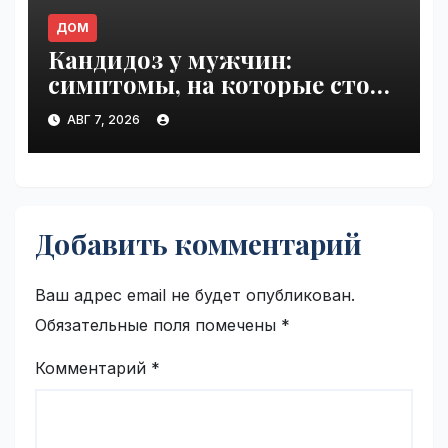
ДОМ
Кандидоз у мужчин:
симптомы, на которые стоит
обратить внимание |
АВГ 7, 2026
VseTime.ru
Добавить комментарий
Ваш адрес email не будет опубликован.
Обязательные поля помечены
*
Комментарий
*