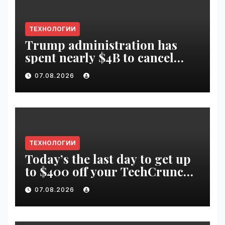
ТЕХНОЛОГИИ
Trump administration has
spent nearly $4B to cancel
offshore wind farms |
07.08.2026
VseTime.ru
ТЕХНОЛОГИИ
Today’s the last day to get up
to $400 off your TechCrunch
Disrupt 2026 ticket |
07.08.2026
VseTime.ru