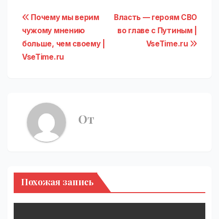
Навигация
Почему мы верим
Власть — героям СВО
чужому мнению
во главе с Путиным |
по
больше, чем своему |
VseTime.ru
записям
VseTime.ru
От
Похожая запись