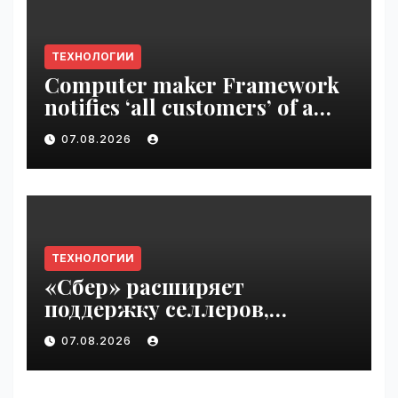
ТЕХНОЛОГИИ
Computer maker Framework
notifies ‘all customers’ of a
data breach | VseTime.ru
07.08.2026
ТЕХНОЛОГИИ
«Сбер» расширяет
поддержку селлеров,
пострадавших от
07.08.2026
инцидентов на складах
Wildberries | VseTime.ru