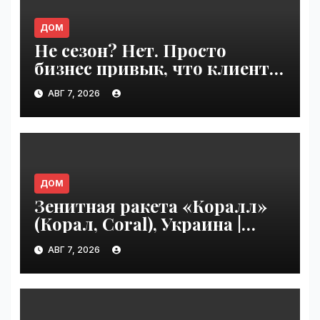
ДОМ
Не сезон? Нет. Просто
бизнес привык, что клиенты
сами приходят | VseTime.ru
АВГ 7, 2026
ДОМ
Зенитная ракета «Коралл»
(Корал, Coral), Украина |
VseTime.ru
АВГ 7, 2026