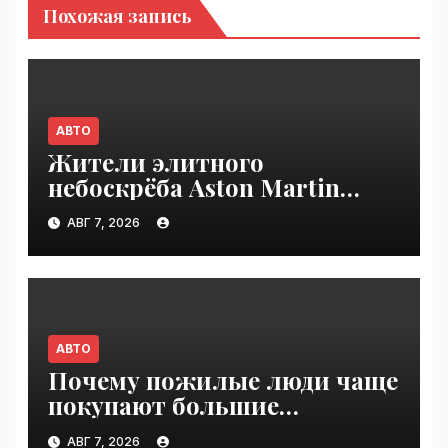
Похожая запись
АВТО
Жители элитного
небоскрёба Aston Martin
пожаловались на трещины
АВГ 7, 2026
в стенах | VseTime.ru
АВТО
Почему пожилые люди чаще
покупают большие
внедорожники, чем
АВГ 7, 2026