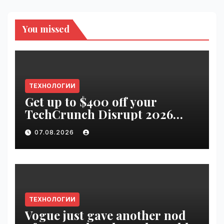
You missed
ТЕХНОЛОГИИ
Get up to $400 off your
TechCrunch Disrupt 2026
pass until tomorrow |
07.08.2026
VseTime.ru
ТЕХНОЛОГИИ
Vogue just gave another nod