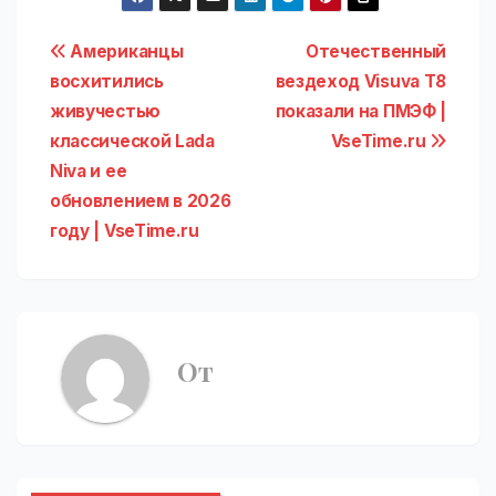
Навигация
Американцы
Отечественный
восхитились
вездеход Visuva T8
по
живучестью
показали на ПМЭФ |
записям
классической Lada
VseTime.ru
Niva и ее
обновлением в 2026
году | VseTime.ru
От