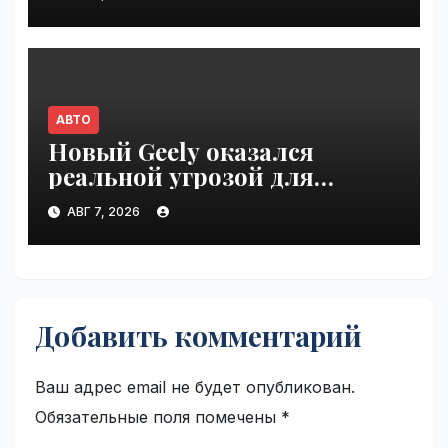
молодёжь | VseTime.ru
АВТО
Новый Geely оказался
реальной угрозой для
Volkswagen Polo в Германии |
АВГ 7, 2026
VseTime.ru
Добавить комментарий
Ваш адрес email не будет опубликован.
Обязательные поля помечены
*