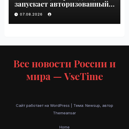
запускает авторизованный
курс по
07.08.2026
администрированию Mind
Migrate#guest | VseTime.ru
Все новости России и
мира — VseTime
Сайт работает на WordPress
|
Тема: Newsup, автор
Themeansar
Home