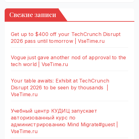
Свежие записи
Get up to $400 off your TechCrunch Disrupt
2026 pass until tomorrow | VseTime.ru
Vogue just gave another nod of approval to the
tech world | VseTime.ru
Your table awaits: Exhibit at TechCrunch
Disrupt 2026 to be seen by thousands |
VseTime.ru
Учебный центр КУДИЦ запускает
авторизованный курс по
администрированию Mind Migrate#guest |
VseTime.ru