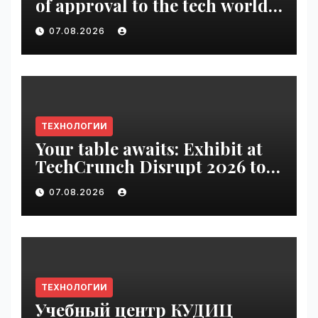
of approval to the tech world |
VseTime.ru
07.08.2026
ТЕХНОЛОГИИ
Your table awaits: Exhibit at
TechCrunch Disrupt 2026 to
be seen by thousands |
07.08.2026
VseTime.ru
ТЕХНОЛОГИИ
Учебный центр КУДИЦ