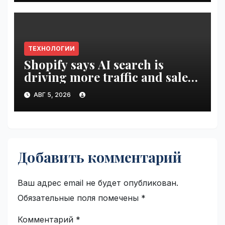
ТЕХНОЛОГИИ
Shopify says AI search is
driving more traffic and sales,
not replacing Google |
АВГ 5, 2026
VseTime.ru
Добавить комментарий
Ваш адрес email не будет опубликован.
Обязательные поля помечены
*
Комментарий
*