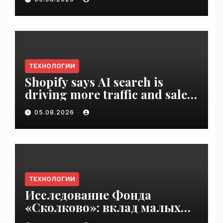
ТЕХНОЛОГИИ
Shopify says AI search is
driving more traffic and sales,
not replacing Google |
05.08.2026
VseTime.ru
ТЕХНОЛОГИИ
Исследование Фонда
«Сколково»: вклад малых
технологических компаний