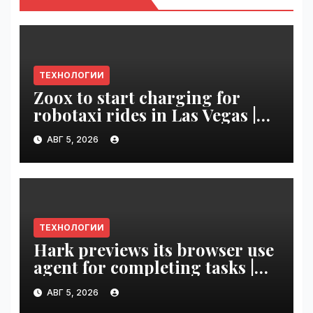
ТЕХНОЛОГИИ
Zoox to start charging for
robotaxi rides in Las Vegas |
VseTime.ru
АВГ 5, 2026
ТЕХНОЛОГИИ
Hark previews its browser use
agent for completing tasks |
VseTime.ru
АВГ 5, 2026