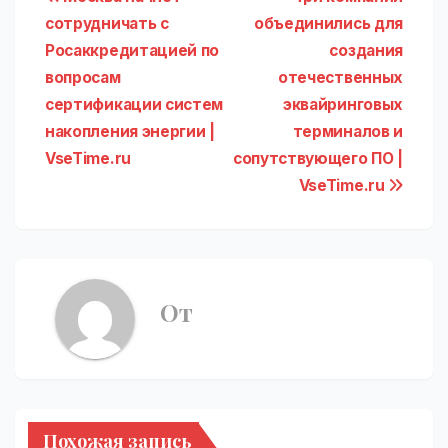
Навигация
сотрудничать с
объединились для
по
Росаккредитацией по
создания
записям
вопросам
отечественных
сертификации систем
эквайринговых
накопления энергии |
терминалов и
VseTime.ru
сопутствующего ПО |
VseTime.ru
От
Похожая запись