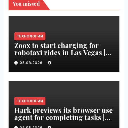
You missed
ТЕХНОЛОГИИ
Zoox to start charging for
robotaxi rides in Las Vegas |
VseTime.ru
05.08.2026
ТЕХНОЛОГИИ
Hark previews its browser use
agent for completing tasks |
VseTime.ru
05.08.2026