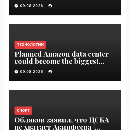
09.08.2026
ТЕХНОЛОГИИ
Planned Amazon data center
could become the biggest
climate polluter in the U.S. |
09.08.2026
VseTime.ru
СПОРТ
Обляков заявил, что ЦСКА
не хватает Акинфеева |