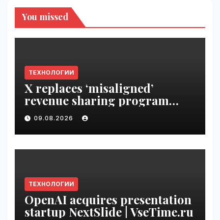
You missed
ТЕХНОЛОГИИ
X replaces ‘misaligned’
revenue sharing program
with Original Content
09.08.2026
Rewards | VseTime.ru
ТЕХНОЛОГИИ
OpenAI acquires presentation
startup NextSlide | VseTime.ru