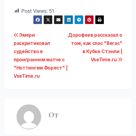
Post Views:
51
Навигация
Эмери
Дорофеев рассказал о
раскритиковал
том, как спас "Вегас"
по
судейство в
в Кубке Стэнли |
записям
проигранном матче с
VseTime.ru
"Ноттингем Форест" |
VseTime.ru
От