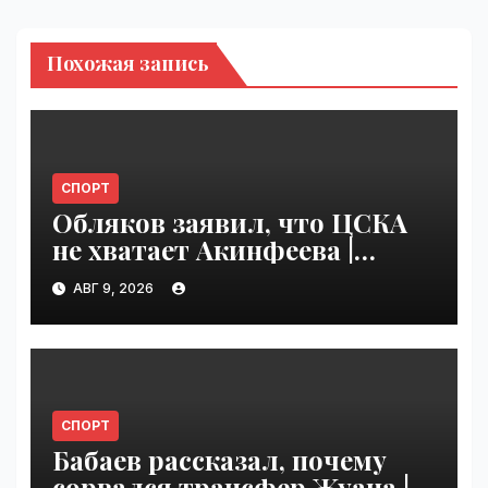
Похожая запись
СПОРТ
Обляков заявил, что ЦСКА
не хватает Акинфеева |
VseTime.ru
АВГ 9, 2026
СПОРТ
Бабаев рассказал, почему
сорвался трансфер Жуана |