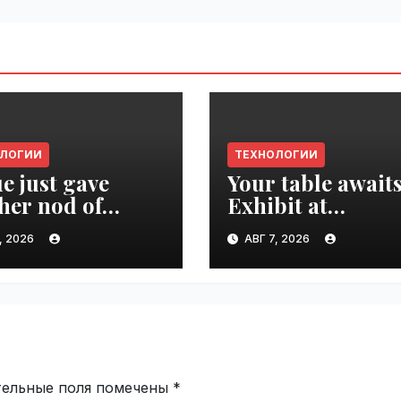
ОЛОГИИ
ТЕХНОЛОГИИ
e just gave
Your table awaits
her nod of
Exhibit at
oval to the tech
TechCrunch Dis
, 2026
АВГ 7, 2026
d | VseTime.ru
2026 to be seen 
thousands |
VseTime.ru
тельные поля помечены
*