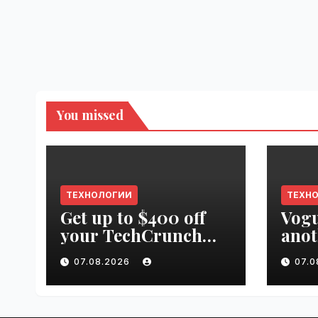
You missed
ТЕХНОЛОГИИ
ТЕХН
Get up to $400 off
Vogu
your TechCrunch
anot
Disrupt 2026 pass
appr
07.08.2026
07.
until tomorrow |
worl
VseTime.ru