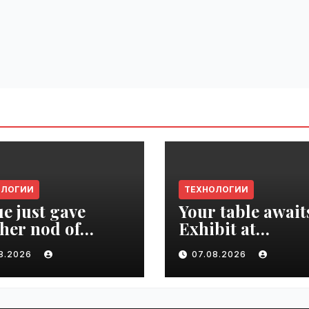
ОЛОГИИ
ТЕХНОЛОГИИ
e just gave
Your table await
her nod of
Exhibit at
oval to the tech
TechCrunch Dis
08.2026
07.08.2026
d | VseTime.ru
2026 to be seen 
thousands |
VseTime.ru