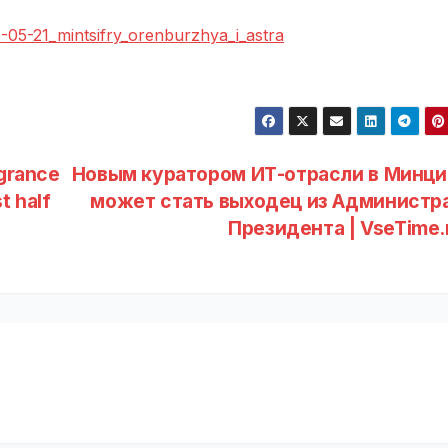
6-05-21_mintsifry_orenburzhya_i_astra
agrance
Новым куратором ИТ-отрасли в Минц
t half
может стать выходец из Администр
Президента | VseTime.