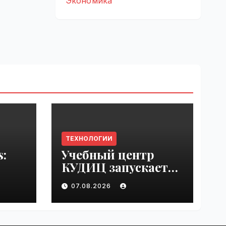
Экономика
ТЕХНОЛОГИИ
s:
Учебный центр
КУДИЦ запускает
rupt
авторизованный
07.08.2026
by
курс по
администрировани
ю Mind