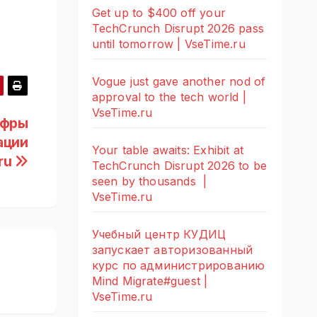
Get up to $400 off your
TechCrunch Disrupt 2026 pass
until tomorrow | VseTime.ru
Vogue just gave another nod of
approval to the tech world |
VseTime.ru
ифры
ации
Your table awaits: Exhibit at
ru
TechCrunch Disrupt 2026 to be
seen by thousands |
VseTime.ru
Учебный центр КУДИЦ
запускает авторизованный
курс по администрированию
Mind Migrate#guest |
VseTime.ru