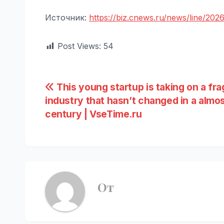
Источник:
https://biz.cnews.ru/news/line/202
Post Views:
54
Навигация
This young startup is taking on a fr
industry that hasn’t changed in a almos
по
century | VseTime.ru
записям
От