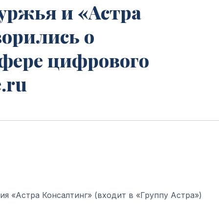
ржья и «Астра
ворились о
сфере цифрового
.ru
я «Астра Консалтинг» (входит в «Группу Астра»)