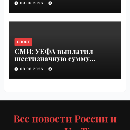
08.08.2026
СПОРТ
СМИ: УЕФА выплатил
шестизначную сумму
любовнице Инфантино |
08.08.2026
VseTime.ru
Все новости России и