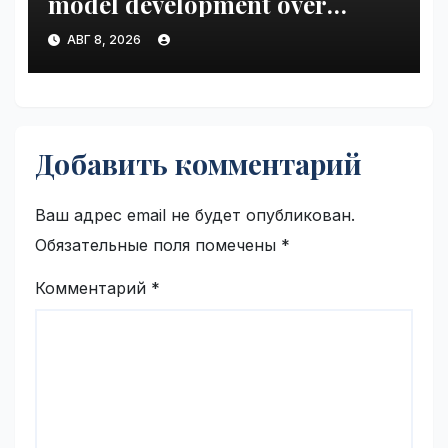
model development over
security concerns | VseTime.ru
АВГ 8, 2026
Добавить комментарий
Ваш адрес email не будет опубликован.
Обязательные поля помечены
*
Комментарий
*