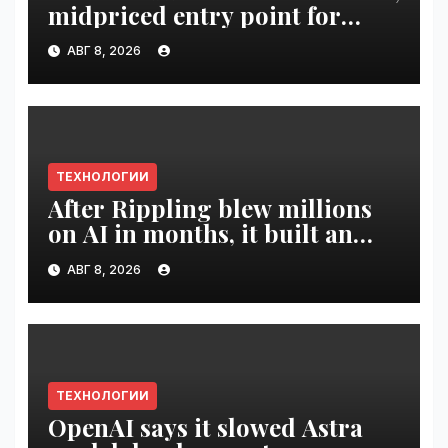
midpriced entry point for
digital artists | VseTime.ru
АВГ 8, 2026
ТЕХНОЛОГИИ
After Rippling blew millions
on AI in months, it built an
employee ROI tool |
АВГ 8, 2026
VseTime.ru
ТЕХНОЛОГИИ
OpenAI says it slowed Astra