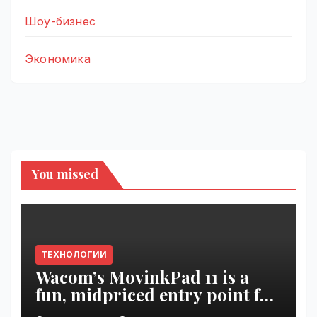
Шоу-бизнес
Экономика
You missed
ТЕХНОЛОГИИ
Wacom’s MovinkPad 11 is a
fun, midpriced entry point for
digital artists | VseTime.ru