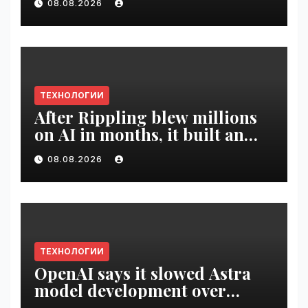
08.08.2026
ТЕХНОЛОГИИ
After Rippling blew millions
on AI in months, it built an
employee ROI tool |
08.08.2026
VseTime.ru
ТЕХНОЛОГИИ
OpenAI says it slowed Astra
model development over
security concerns | VseTime.ru