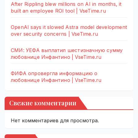
After Rippling blew millions on AI in months, it
built an employee ROI tool | VseTime.ru
OpenAI says it slowed Astra model development
over security concerns | VseTime.ru
СМИ: УЕФА выплатил шестизначную сумму
любовнице Инфантино | VseTime.ru
ФИФА опровергла информацию о
любовнице Инфантино | VseTime.ru
Свежие комментарии
Нет комментариев для просмотра.