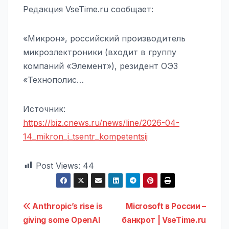
Редакция VseTime.ru сообщает:
«Микрон», российский производитель
микроэлектроники (входит в группу
компаний «Элемент»), резидент ОЭЗ
«Технополис…
Источник:
https://biz.cnews.ru/news/line/2026-04-
14_mikron_i_tsentr_kompetentsij
Post Views:
44
Навигация
Anthropic’s rise is
Microsoft в России –
giving some OpenAI
банкрот | VseTime.ru