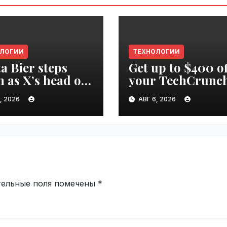
ОЛОГИИ
ТЕХНОЛОГИИ
ta Bier steps
Get up to $400 of
 as X’s head of
your TechCrunc
uct |
Disrupt 2026 pas
, 2026
АВГ 6, 2026
ime.ru
until Friday |
VseTime.ru
тельные поля помечены
*