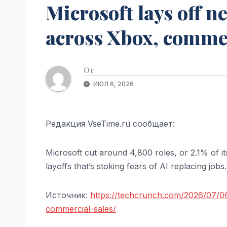
Microsoft lays off 
across Xbox, commer
От
ИЮЛ 6, 2026
Редакция VseTime.ru сообщает:
Microsoft cut around 4,800 roles, or 2.1% of i
layoffs that’s stoking fears of AI replacing job
Источник:
https://techcrunch.com/2026/07/0
commercial-sales/