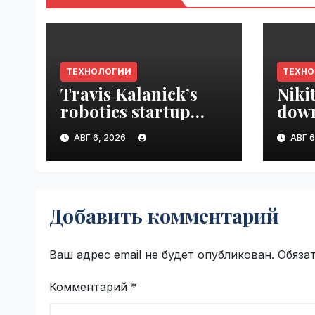
ТЕХНОЛОГИИ
ТЕХН
Travis Kalanick’s
Niki
robotics startup
down
Atoms taps former
prod
АВГ 6, 2026
АВГ 6
Uber finance chief as
VseT
CFO | VseTime.ru
Добавить комментарий
Ваш адрес email не будет опубликован.
Обяза
Комментарий
*