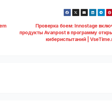
lem
Проверка боем: Innostage вклю
продукты Avanpost в программу откр
кибериспытаний | VseTime.