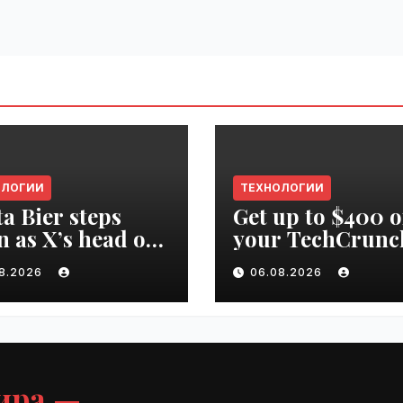
ОЛОГИИ
ТЕХНОЛОГИИ
ta Bier steps
Get up to $400 o
 as X’s head of
your TechCrunc
uct | VseTime.ru
Disrupt 2026 pa
08.2026
06.08.2026
until Friday |
VseTime.ru
ира —