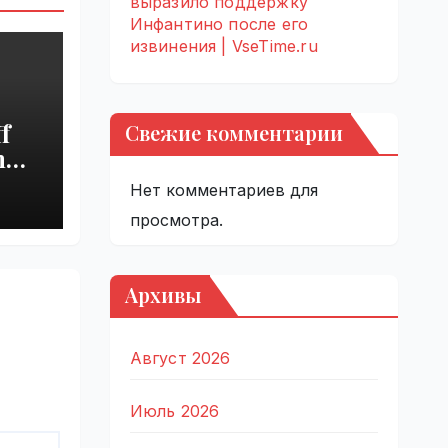
выразило поддержку
Инфантино после его
извинения | VseTime.ru
f
Свежие комментарии
h
s
Нет комментариев для
просмотра.
Архивы
Август 2026
Июль 2026