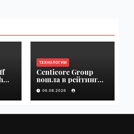
ТЕХНОЛОГИИ
ff
Centicore Group
h
вошла в рейтинг
ss
«CNews500:
06.08.2026
Крупнейшие ИТ-
компании России» |
VseTime.ru