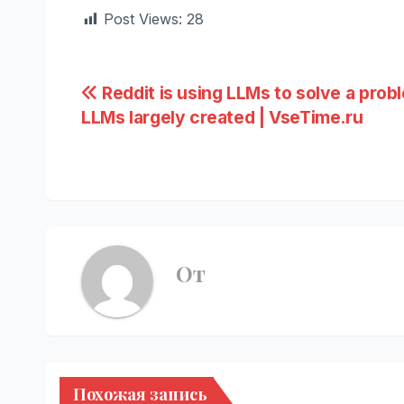
Post Views:
28
Навигация
Reddit is using LLMs to solve a prob
LLMs largely created | VseTime.ru
по
записям
От
Похожая запись