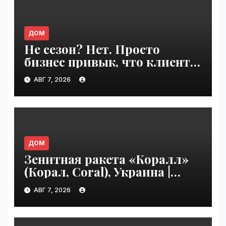
ДОМ
Не сезон? Нет. Просто
бизнес привык, что клиенты
сами приходят | VseTime.ru
АВГ 7, 2026
ДОМ
Зенитная ракета «Коралл»
(Корал, Coral), Украина |
VseTime.ru
АВГ 7, 2026