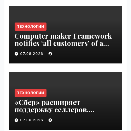
ТЕХНОЛОГИИ
Computer maker Framework
notifies ‘all customers’ of a
data breach | VseTime.ru
07.08.2026
ТЕХНОЛОГИИ
«Сбер» расширяет
поддержку селлеров,
пострадавших от
07.08.2026
инцидентов на складах