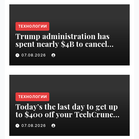
ТЕХНОЛОГИИ
Trump administration has
spent nearly $4B to cancel
offshore wind farms |
07.08.2026
VseTime.ru
ТЕХНОЛОГИИ
Today’s the last day to get up
to $400 off your TechCrunch
Disrupt 2026 ticket |
07.08.2026
VseTime.ru