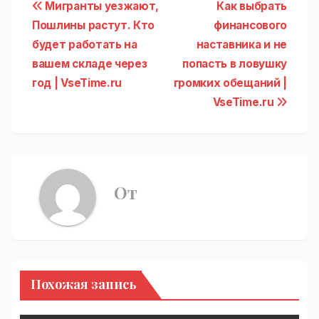
Навигация
Мигранты уезжают,
Как выбрать
Пошлины растут. Кто
финансового
по
будет работать на
наставника и не
записям
вашем складе через
попасть в ловушку
год | VseTime.ru
громких обещаний |
VseTime.ru
От
Похожая запись