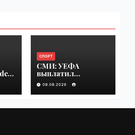
СПОРТ
СМИ: УЕФА
del
выплатил
er
шестизначную
08.08.2026
s |
сумму любовнице
Инфантино |
VseTime.ru