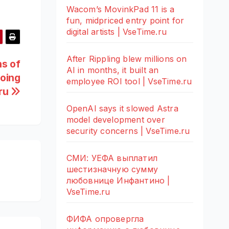
Wacom’s MovinkPad 11 is a
fun, midpriced entry point for
digital artists | VseTime.ru
After Rippling blew millions on
s of
AI in months, it built an
going
employee ROI tool | VseTime.ru
.ru
OpenAI says it slowed Astra
model development over
security concerns | VseTime.ru
СМИ: УЕФА выплатил
шестизначную сумму
любовнице Инфантино |
VseTime.ru
ФИФА опровергла