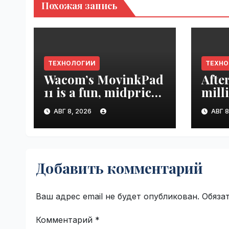
Похожая запись
ТЕХНОЛОГИИ
ТЕХН
Wacom’s MovinkPad
Afte
11 is a fun, midpriced
mill
entry point for
mont
АВГ 8, 2026
АВГ 8
digital artists |
empl
VseTime.ru
VseT
Добавить комментарий
Ваш адрес email не будет опубликован.
Обяза
Комментарий
*