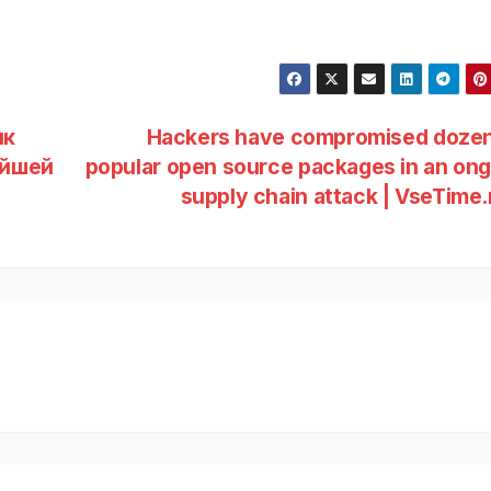
ик
Hackers have compromised dozen
ейшей
popular open source packages in an on
supply chain attack | VseTime