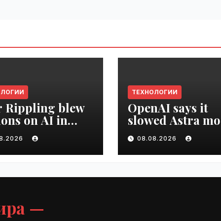
ОЛОГИИ
ТЕХНОЛОГИИ
r Rippling blew
OpenAI says it
ions on AI in
slowed Astra mo
hs, it built an
development ov
08.2026
08.08.2026
oyee ROI tool |
security concern
ime.ru
VseTime.ru
ира —