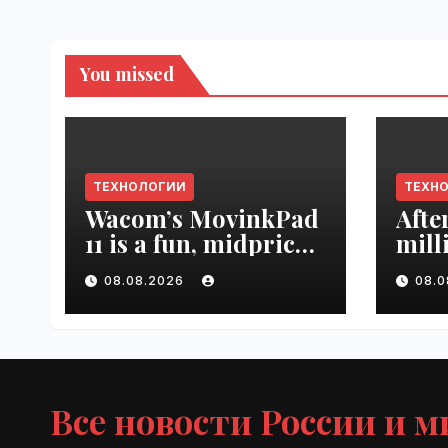
You missed
ТЕХНОЛОГИИ
ТЕХН
Wacom’s MovinkPad
Afte
11 is a fun, midpriced
mill
entry point for
mont
08.08.2026
08.
digital artists |
empl
VseTime.ru
VseT
Все новости России и м