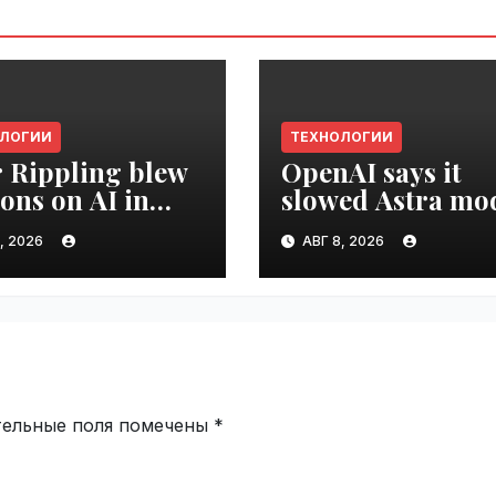
ОЛОГИИ
ТЕХНОЛОГИИ
r Rippling blew
OpenAI says it
ions on AI in
slowed Astra mo
hs, it built an
development ove
, 2026
АВГ 8, 2026
oyee ROI tool |
security concerns
ime.ru
VseTime.ru
тельные поля помечены
*