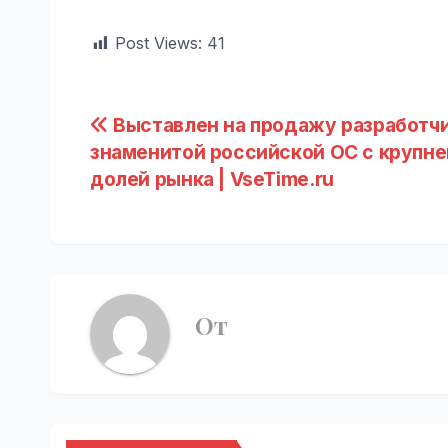
Post Views:
41
Навигация
Выставлен на продажу разработч
знаменитой российской ОС с крупн
по
долей рынка | VseTime.ru
записям
От