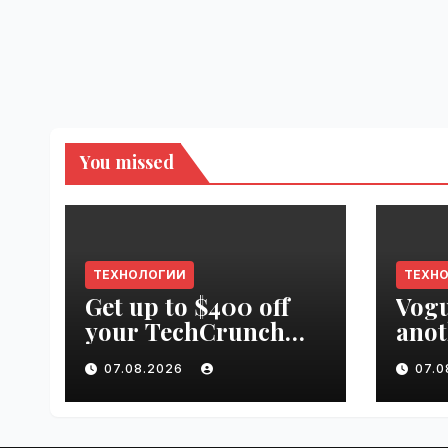
You missed
ТЕХНОЛОГИИ
ТЕХН
Get up to $400 off
Vogu
your TechCrunch
anot
Disrupt 2026 pass
appr
07.08.2026
07.
until tomorrow |
worl
VseTime.ru