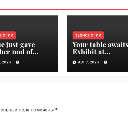
ОЛОГИИ
ТЕХНОЛОГИИ
e just gave
Your table awaits
her nod of
Exhibit at
oval to the tech
TechCrunch Dis
, 2026
АВГ 7, 2026
d | VseTime.ru
2026 to be seen 
thousands |
VseTime.ru
тельные поля помечены
*