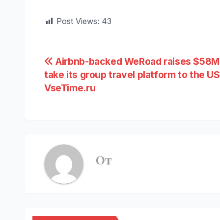
Post Views:
43
Навигация
Airbnb-backed WeRoad raises $58M
take its group travel platform to the US
по
VseTime.ru
записям
От