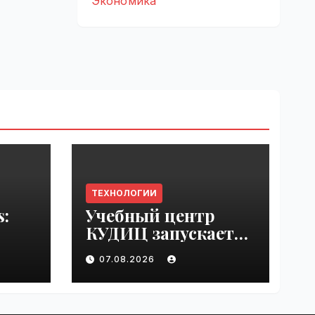
Экономика
ТЕХНОЛОГИИ
s:
Учебный центр
КУДИЦ запускает
rupt
авторизованный
07.08.2026
by
курс по
администрировани
ю Mind