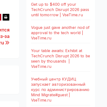
Get up to $400 off your
TechCrunch Disrupt 2026 pass
until tomorrow | VseTime.ru
Vogue just gave another nod of
ится
approval to the tech world |
з-за
VseTime.ru
.ru
Your table awaits: Exhibit at
TechCrunch Disrupt 2026 to be
seen by thousands |
VseTime.ru
Учебный центр КУДИЦ
запускает авторизованный
курс по администрированию
Mind Migrate#guest |
VseTime.ru