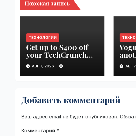
Похожая запись
ТЕХНОЛОГИИ
ТЕХН
Get up to $400 off
Vogu
your TechCrunch
anot
Disrupt 2026 pass
appr
АВГ 7, 2026
АВГ 7
until tomorrow |
worl
VseTime.ru
Добавить комментарий
Ваш адрес email не будет опубликован.
Обяза
Комментарий
*