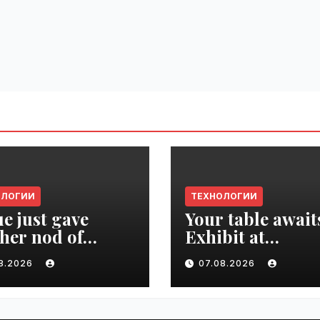
ОЛОГИИ
ТЕХНОЛОГИИ
e just gave
Your table await
her nod of
Exhibit at
oval to the tech
TechCrunch Dis
08.2026
07.08.2026
d | VseTime.ru
2026 to be seen 
thousands |
VseTime.ru