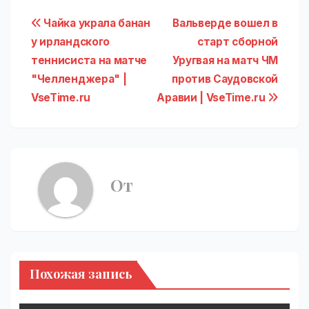
Навигация
Чайка украла банан
Вальверде вошел в
у ирландского
старт сборной
по
теннисиста на матче
Уругвая на матч ЧМ
записям
"Челленджера" |
против Саудовской
VseTime.ru
Аравии | VseTime.ru
От
Похожая запись