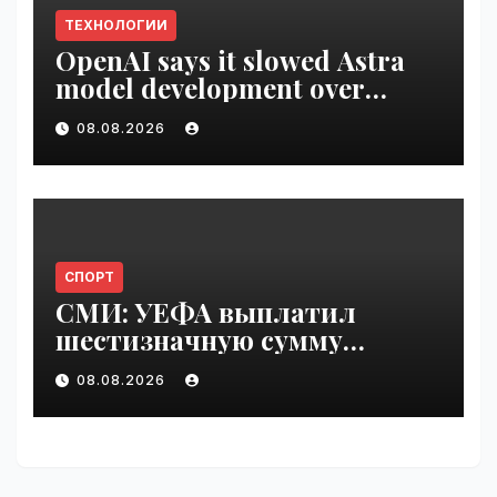
ТЕХНОЛОГИИ
OpenAI says it slowed Astra
model development over
security concerns | VseTime.ru
08.08.2026
СПОРТ
СМИ: УЕФА выплатил
шестизначную сумму
любовнице Инфантино |
08.08.2026
VseTime.ru