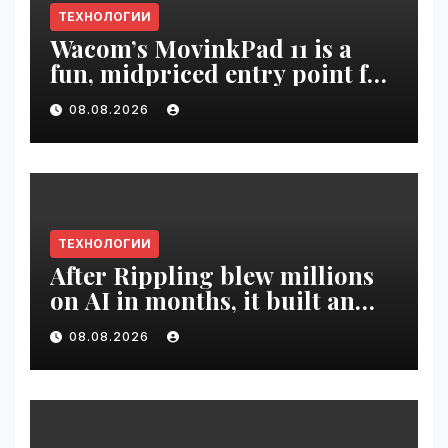
ТЕХНОЛОГИИ
Wacom’s MovinkPad 11 is a
fun, midpriced entry point for
digital artists | VseTime.ru
08.08.2026
ТЕХНОЛОГИИ
After Rippling blew millions
on AI in months, it built an
employee ROI tool |
08.08.2026
VseTime.ru