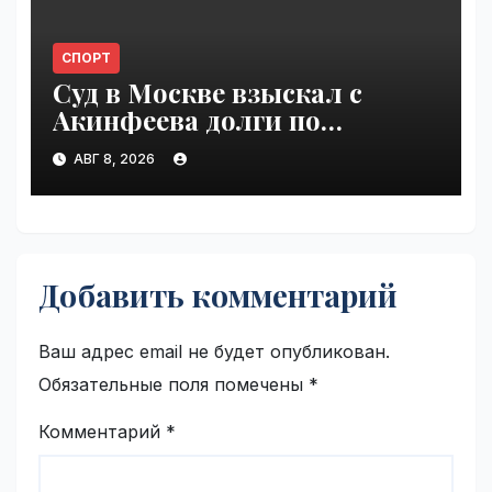
СПОРТ
Суд в Москве взыскал с
Акинфеева долги по
коммунальным платежам |
АВГ 8, 2026
VseTime.ru
Добавить комментарий
Ваш адрес email не будет опубликован.
Обязательные поля помечены
*
Комментарий
*