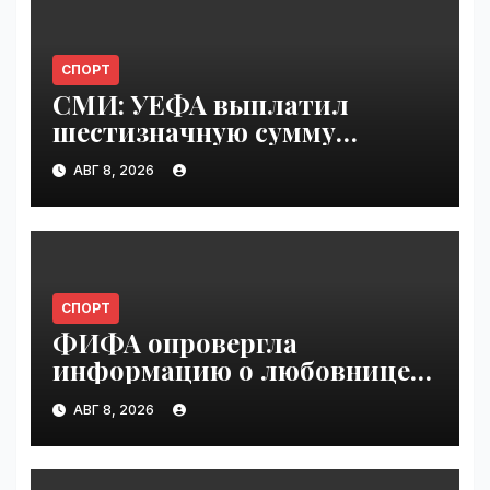
СПОРТ
СМИ: УЕФА выплатил
шестизначную сумму
любовнице Инфантино |
АВГ 8, 2026
VseTime.ru
СПОРТ
ФИФА опровергла
информацию о любовнице
Инфантино | VseTime.ru
АВГ 8, 2026