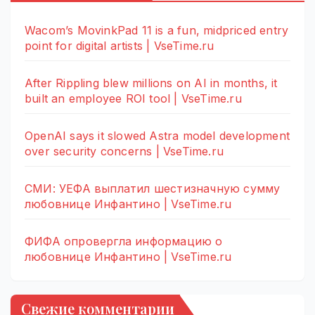
Wacom’s MovinkPad 11 is a fun, midpriced entry
point for digital artists | VseTime.ru
After Rippling blew millions on AI in months, it
built an employee ROI tool | VseTime.ru
OpenAI says it slowed Astra model development
over security concerns | VseTime.ru
СМИ: УЕФА выплатил шестизначную сумму
любовнице Инфантино | VseTime.ru
ФИФА опровергла информацию о
любовнице Инфантино | VseTime.ru
Свежие комментарии