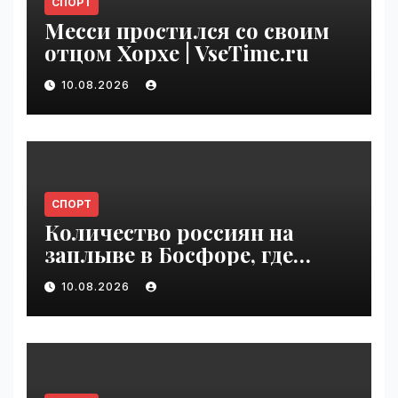
СПОРТ
Месси простился со своим
отцом Хорхе | VseTime.ru
10.08.2026
СПОРТ
Количество россиян на
заплыве в Босфоре, где
погиб Свечников, резко
10.08.2026
упало | VseTime.ru