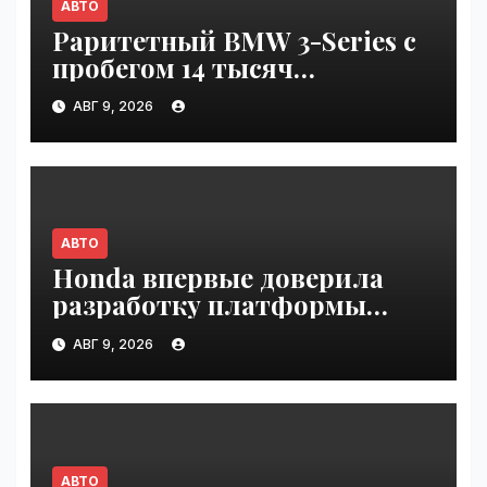
АВТО
Раритетный BMW 3-Series с
пробегом 14 тысяч
километров и креслами
АВГ 9, 2026
Recaro выставили на
аукцион в США | VseTime.ru
АВТО
Honda впервые доверила
разработку платформы
индийской компании Tata
АВГ 9, 2026
Technologies | VseTime.ru
АВТО