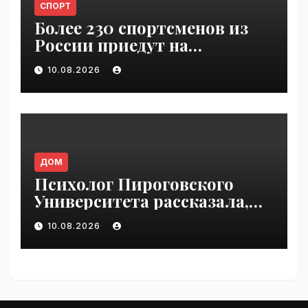
СПОРТ
Более 230 спортсменов из
России приедут на
Всемирные игры
10.08.2026
кочевников | VseTime.ru
ДОМ
Психолог Пироговского
Университета рассказала,
как мозг создаёт слуховые
10.08.2026
иллюзии | VseTime.ru