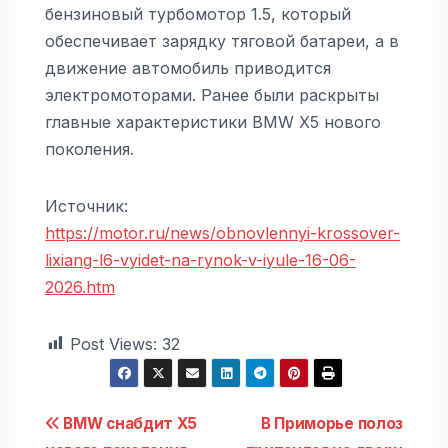
бензиновый турбомотор 1.5, который
обеспечивает зарядку тяговой батареи, а в
движение автомобиль приводится
электромоторами. Ранее были раскрыты
главные характеристики BMW X5 нового
поколения.
Источник:
https://motor.ru/news/obnovlennyi-krossover-
lixiang-l6-vyidet-na-rynok-v-iyule-16-06-
2026.htm
Post Views:
32
Навигация
BMW снабдит X5
В Приморье полоз