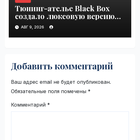
Тюнинг-ателье Black Box
создало люксовую версию
Land Cruiser 70 | VseTime.ru
АВГ 9, 2026
Добавить комментарий
Ваш адрес email не будет опубликован.
Обязательные поля помечены
*
Комментарий
*