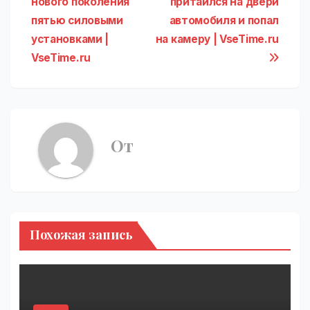
нового поколения
притаился на двери
по
пятью силовыми
автомобиля и попал
записям
установками |
на камеру | VseTime.ru
VseTime.ru
От
Похожая запись