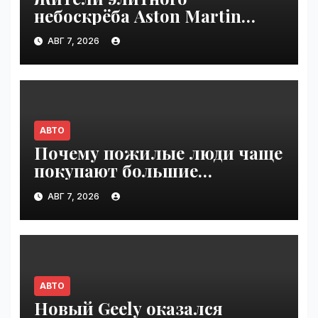
небоскрёба Aston Martin
пожаловались на трещины
АВГ 7, 2026
в стенах | VseTime.ru
АВТО
Почему пожилые люди чаще
покупают большие
внедорожники, чем
АВГ 7, 2026
молодёжь | VseTime.ru
АВТО
Новый Geely оказался