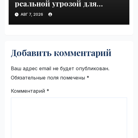
реальной угрозой для
Volkswagen Polo в Германии |
АВГ 7, 2026
VseTime.ru
Добавить комментарий
Ваш адрес email не будет опубликован.
Обязательные поля помечены
*
Комментарий
*