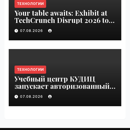
ТЕХНОЛОГИИ
Your table awaits: Exhibit at
TechCrunch Disrupt 2026 to
be seen by thousands |
07.08.2026
VseTime.ru
ТЕХНОЛОГИИ
Учебный центр КУДИЦ
запускает авторизованный
курс по
07.08.2026
администрированию Mind
Migrate#guest | VseTime.ru