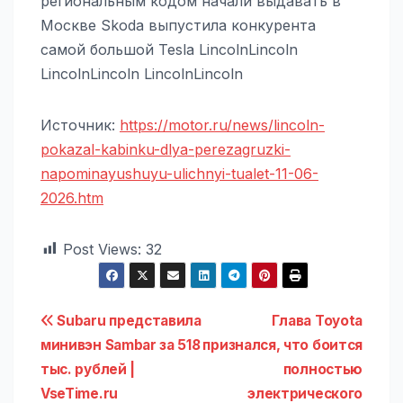
региональным кодом начали выдавать в
Москве Skoda выпустила конкурента
самой большой Tesla LincolnLincoln
LincolnLincoln LincolnLincoln
Источник:
https://motor.ru/news/lincoln-
pokazal-kabinku-dlya-perezagruzki-
napominayushuyu-ulichnyi-tualet-11-06-
2026.htm
Post Views:
32
Навигация
Subaru представила
Глава Toyota
минивэн Sambar за 518
признался, что боится
по
тыс. рублей |
полностью
записям
VseTime.ru
электрического