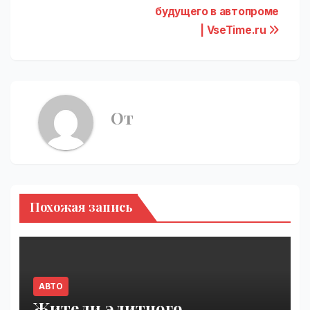
будущего в автопроме
| VseTime.ru
От
Похожая запись
АВТО
Жители элитного