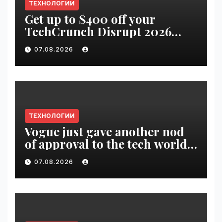
ТЕХНОЛОГИИ
Get up to $400 off your
TechCrunch Disrupt 2026
pass until tomorrow |
07.08.2026
VseTime.ru
ТЕХНОЛОГИИ
Vogue just gave another nod
of approval to the tech world |
VseTime.ru
07.08.2026