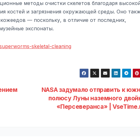
иционные методы очистки скелетов благодаря высоко
ия костей и загрязнения окружающей среды. Оно так
кожеедов — поскольку, в отличие от последних,
 музейные экспонаты.
/superworms-skeletal-cleaning
лением
NASA задумало отправить к юж
полюсу Луны наземного двой
«Персеверанса» | VseTime.