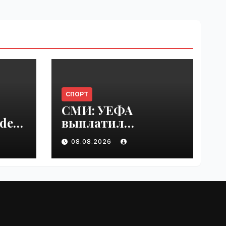
СПОРТ
СМИ: УЕФА
del
выплатил
er
шестизначную
08.08.2026
s |
сумму любовнице
Инфантино |
VseTime.ru