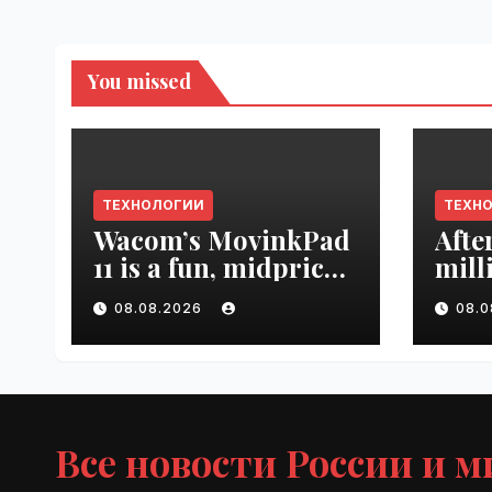
You missed
ТЕХНОЛОГИИ
ТЕХН
Wacom’s MovinkPad
Afte
11 is a fun, midpriced
mill
entry point for
mont
08.08.2026
08.
digital artists |
empl
VseTime.ru
VseT
Все новости России и м