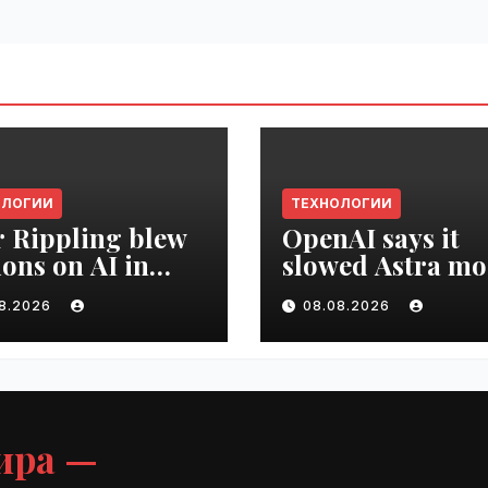
ОЛОГИИ
ТЕХНОЛОГИИ
r Rippling blew
OpenAI says it
ions on AI in
slowed Astra mo
hs, it built an
development ov
08.2026
08.08.2026
oyee ROI tool |
security concern
ime.ru
VseTime.ru
ира —