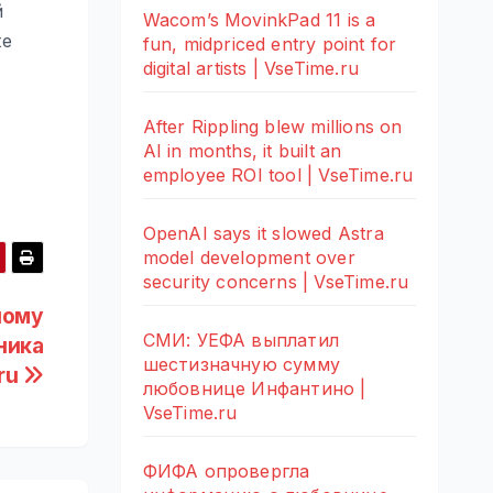
й
Wacom’s MovinkPad 11 is a
же
fun, midpriced entry point for
digital artists | VseTime.ru
After Rippling blew millions on
AI in months, it built an
employee ROI tool | VseTime.ru
OpenAI says it slowed Astra
model development over
security concerns | VseTime.ru
ному
СМИ: УЕФА выплатил
ника
шестизначную сумму
ru
любовнице Инфантино |
VseTime.ru
ФИФА опровергла