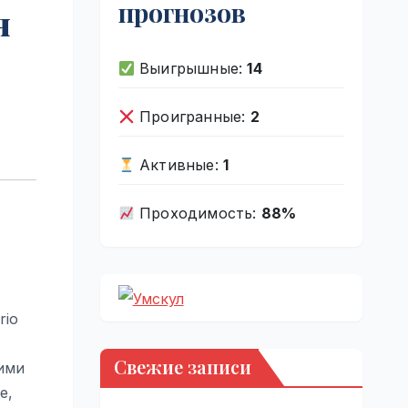
прогнозов
я
Выигрышные:
14
Проигранные:
2
Активные:
1
Проходимость:
88%
rio
Свежие записи
ими
e,