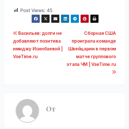
Post Views:
45
Навигация
Васильев: долги не
Сборная США
добавляют позитива
проиграла команде
по
имиджу Исинбаевой |
Швейцарии в первом
записям
VseTime.ru
матче группового
этапа ЧМ | VseTime.ru
От