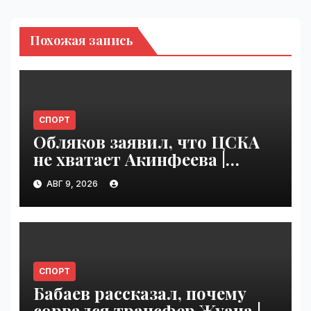
Похожая запись
СПОРТ
Обляков заявил, что ЦСКА
не хватает Акинфеева |
VseTime.ru
АВГ 9, 2026
СПОРТ
Бабаев рассказал, почему
сорвался трансфер Жуана |