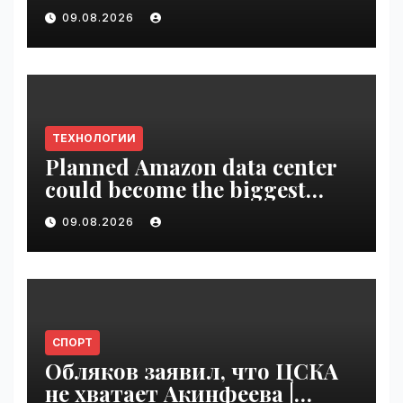
09.08.2026
ТЕХНОЛОГИИ
Planned Amazon data center
could become the biggest
climate polluter in the U.S. |
09.08.2026
VseTime.ru
СПОРТ
Обляков заявил, что ЦСКА
не хватает Акинфеева |