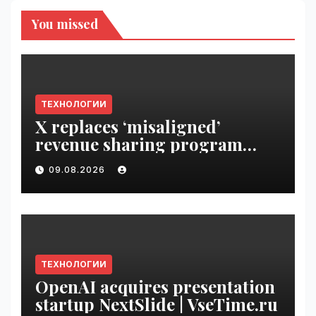
You missed
ТЕХНОЛОГИИ
X replaces ‘misaligned’
revenue sharing program
with Original Content
09.08.2026
Rewards | VseTime.ru
ТЕХНОЛОГИИ
OpenAI acquires presentation
startup NextSlide | VseTime.ru