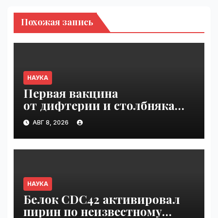
Похожая запись
НАУКА
Первая вакцина
от дифтерии и столбняка
с хранением без
АВГ 8, 2026
холодильника прошла
первую фазу испытаний |
VseTime.ru
НАУКА
Белок CDC42 активировал
пирин по неизвестному