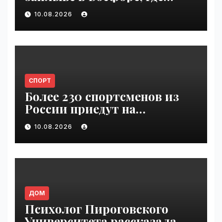
погиб Свечников, резко
10.08.2026
упало | VseTime.ru
СПОРТ
Более 230 спортсменов из
России приедут на
Всемирные игры
10.08.2026
кочевников | VseTime.ru
ДОМ
Психолог Пироговского
Университета рассказала,