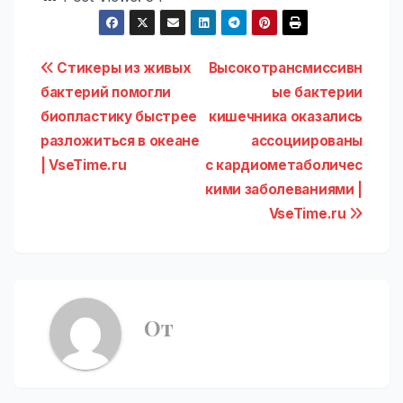
Навигация
Стикеры из живых
Высокотрансмиссивн
бактерий помогли
ые бактерии
по
биопластику быстрее
кишечника оказались
записям
разложиться в океане
ассоциированы
| VseTime.ru
с кардиометаболичес
кими заболеваниями |
VseTime.ru
От