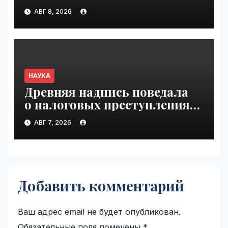
ранее механизму | VseTime.ru
АВГ 8, 2026
НАУКА
Древняя надпись поведала
о налоговых преступлениях |
VseTime.ru
АВГ 7, 2026
Добавить комментарий
Ваш адрес email не будет опубликован.
Обязательные поля помечены
*