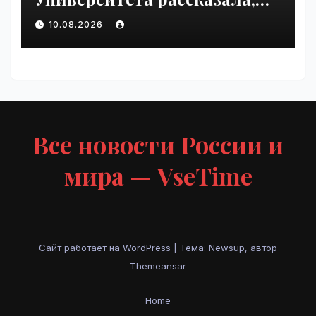
как мозг создаёт слуховые
10.08.2026
иллюзии | VseTime.ru
Все новости России и
мира — VseTime
Сайт работает на WordPress
|
Тема: Newsup, автор
Themeansar
Home