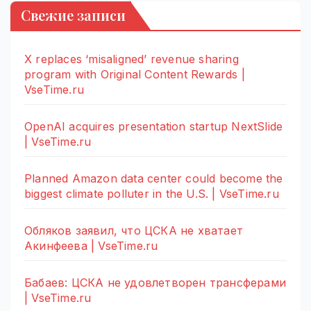
Свежие записи
X replaces ‘misaligned’ revenue sharing
program with Original Content Rewards |
VseTime.ru
OpenAI acquires presentation startup NextSlide
| VseTime.ru
Planned Amazon data center could become the
biggest climate polluter in the U.S. | VseTime.ru
Обляков заявил, что ЦСКА не хватает
Акинфеева | VseTime.ru
Бабаев: ЦСКА не удовлетворен трансферами
| VseTime.ru