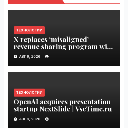
ТЕХНОЛОГИИ
X replaces ‘misaligned’
revenue sharing program with
Original Content Rewards |
АВГ 9, 2026
VseTime.ru
ТЕХНОЛОГИИ
OpenAI acquires presentation
startup NextSlide | VseTime.ru
АВГ 9, 2026