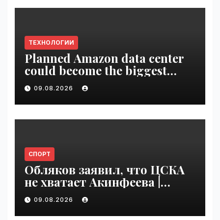
ТЕХНОЛОГИИ
Planned Amazon data center
could become the biggest
climate polluter in the U.S. |
09.08.2026
VseTime.ru
СПОРТ
Обляков заявил, что ЦСКА
не хватает Акинфеева |
VseTime.ru
09.08.2026