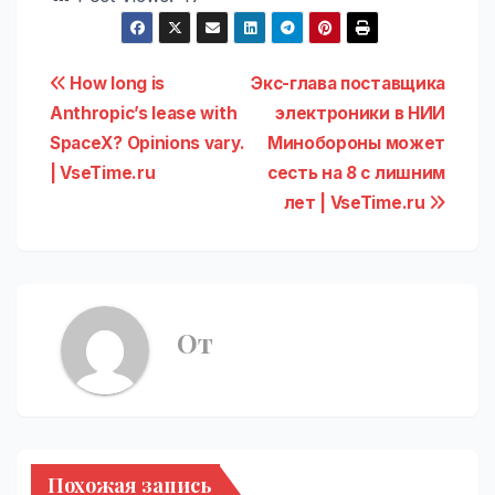
Навигация
How long is
Экс-глава поставщика
Anthropic’s lease with
электроники в НИИ
по
SpaceX? Opinions vary.
Минобороны может
записям
| VseTime.ru
сесть на 8 с лишним
лет | VseTime.ru
От
Похожая запись