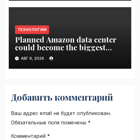
ТЕХНОЛОГИИ
Planned Amazon data center
could become the biggest
climate polluter in the U.S. |
АВГ 9, 2026
VseTime.ru
Добавить комментарий
Ваш адрес email не будет опубликован.
Обязательные поля помечены
*
Комментарий
*