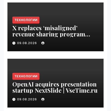
ТЕХНОЛОГИИ
X replaces ‘misaligned’
revenue sharing program
with Original Content
09.08.2026
Rewards | VseTime.ru
ТЕХНОЛОГИИ
OpenAI acquires presentation
startup NextSlide | VseTime.ru
09.08.2026