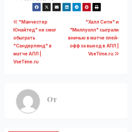
Навигация
"Манчестер
"Халл Сити" и
Юнайтед" не смог
"Миллуолл" сыграли
по
обыграть
вничью в матче плей-
записям
"Сандерленд" в
офф за выход в АПЛ |
матче АПЛ |
VseTime.ru
VseTime.ru
От