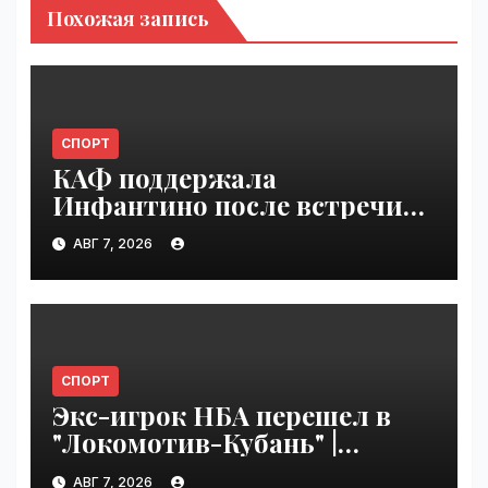
Похожая запись
СПОРТ
КАФ поддержала
Инфантино после встречи
ФИФА в Марокко |
АВГ 7, 2026
VseTime.ru
СПОРТ
Экс-игрок НБА перешел в
"Локомотив-Кубань" |
VseTime.ru
АВГ 7, 2026