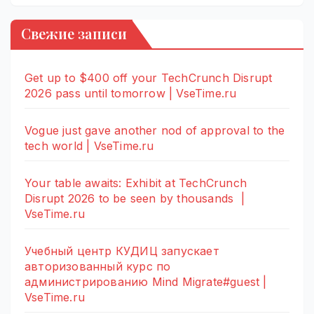
Свежие записи
Get up to $400 off your TechCrunch Disrupt
2026 pass until tomorrow | VseTime.ru
Vogue just gave another nod of approval to the
tech world | VseTime.ru
Your table awaits: Exhibit at TechCrunch
Disrupt 2026 to be seen by thousands |
VseTime.ru
Учебный центр КУДИЦ запускает
авторизованный курс по
администрированию Mind Migrate#guest |
VseTime.ru