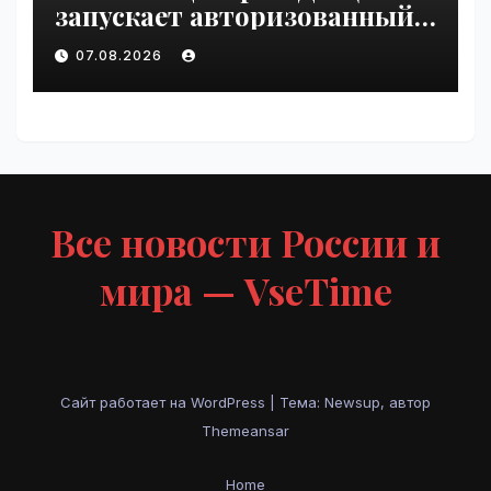
запускает авторизованный
курс по
07.08.2026
администрированию Mind
Migrate#guest | VseTime.ru
Все новости России и
мира — VseTime
Сайт работает на WordPress
|
Тема: Newsup, автор
Themeansar
Home