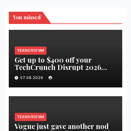
You missed
ТЕХНОЛОГИИ
Get up to $400 off your
TechCrunch Disrupt 2026
pass until tomorrow |
07.08.2026
VseTime.ru
ТЕХНОЛОГИИ
Vogue just gave another nod