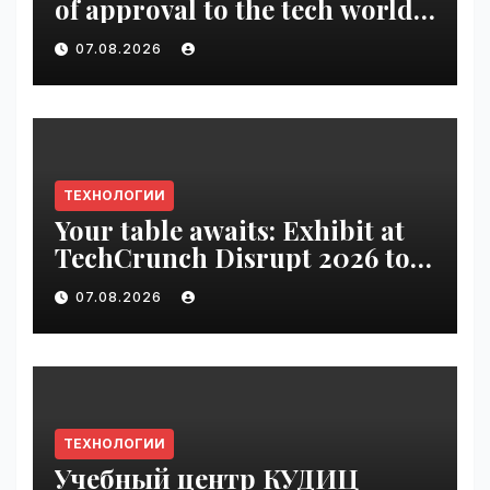
of approval to the tech world |
VseTime.ru
07.08.2026
ТЕХНОЛОГИИ
Your table awaits: Exhibit at
TechCrunch Disrupt 2026 to
be seen by thousands |
07.08.2026
VseTime.ru
ТЕХНОЛОГИИ
Учебный центр КУДИЦ