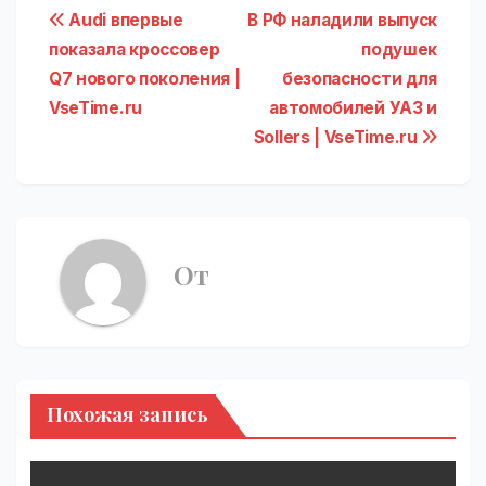
Навигация
Audi впервые
В РФ наладили выпуск
показала кроссовер
подушек
по
Q7 нового поколения |
безопасности для
записям
VseTime.ru
автомобилей УАЗ и
Sollers | VseTime.ru
От
Похожая запись