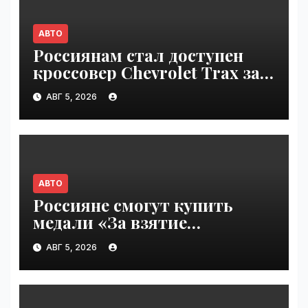
АВТО
Россиянам стал доступен
кроссовер Chevrolet Trax за
1,6 млн рублей | VseTime.ru
АВГ 5, 2026
АВТО
Россияне смогут купить
медали «За взятие
бензоколонки 2026» |
АВГ 5, 2026
VseTime.ru