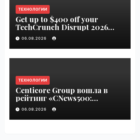
ТЕХНОЛОГИИ
Get up to $400 off your
TechCrunch Disrupt 2026
pass until Friday | VseTime.ru
06.08.2026
ТЕХНОЛОГИИ
Centicore Group вошла в
рейтинг «CNews500:
Крупнейшие ИТ-компании
06.08.2026
России» | VseTime.ru