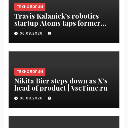
ТЕХНОЛОГИИ
Travis Kalanick’s robotics
startup Atoms taps former
Uber finance chief as CFO |
06.08.2026
VseTime.ru
ТЕХНОЛОГИИ
Nikita Bier steps down as X’s
head of product | VseTime.ru
06.08.2026