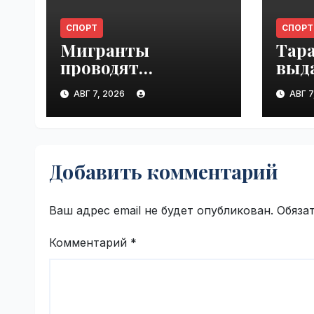
СПОРТ
СПОРТ
Мигранты
Тар
проводят
выд
футбольные
ней
АВГ 7, 2026
АВГ 7
турниры на пляже
стат
в Сеуте | VseTime.ru
Трус
VseT
Добавить комментарий
Ваш адрес email не будет опубликован.
Обяза
Комментарий
*