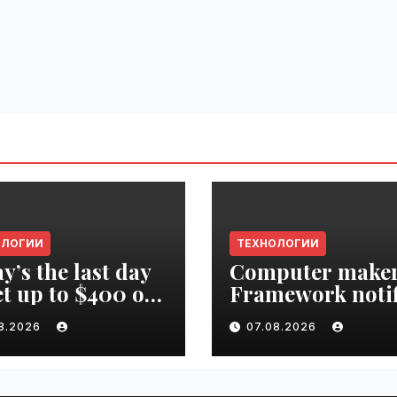
ОЛОГИИ
ТЕХНОЛОГИИ
y’s the last day
Computer make
et up to $400 off
Framework notif
r TechCrunch
‘all customers’ o
08.2026
07.08.2026
upt 2026 ticket |
data breach |
ime.ru
VseTime.ru