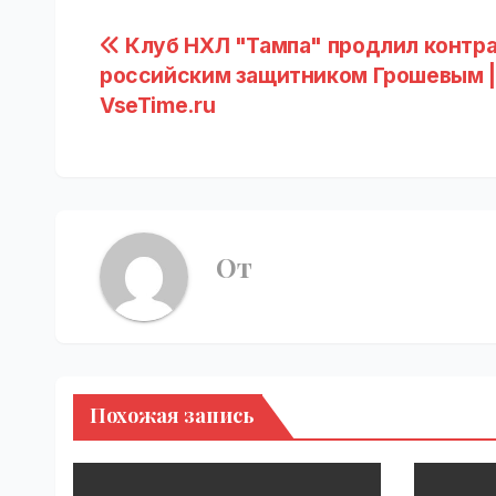
Навигация
Клуб НХЛ "Тампа" продлил контра
российским защитником Грошевым |
по
VseTime.ru
записям
От
Похожая запись