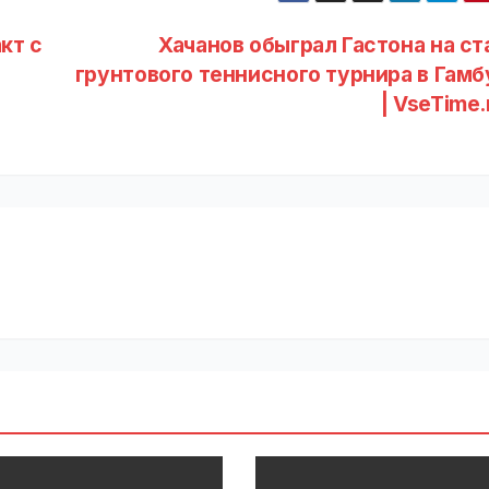
кт с
Хачанов обыграл Гастона на ст
грунтового теннисного турнира в Гамб
| VseTime