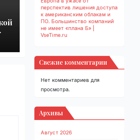
Европа в ужасе от
перспектив лишения доступа
к американским облакам и
кой
ПО. Большинство компаний
не имеет «плана Б» |
VseTime.ru
 из-
 |
Свежие комментарии
Нет комментариев для
просмотра.
Архивы
Август 2026