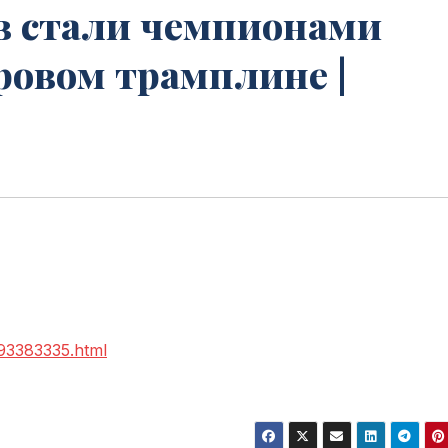
в стали чемпионами
ровом трамплине |
093383335.html