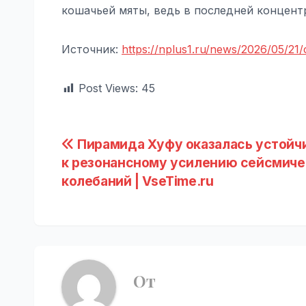
кошачьей мяты, ведь в последней концен
Источник:
https://nplus1.ru/news/2026/05/21/c
Post Views:
45
Навигация
Пирамида Хуфу оказалась устойч
к резонансному усилению сейсмиче
по
колебаний | VseTime.ru
записям
От