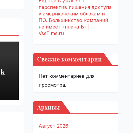
Европа в ужасе от
перспектив лишения доступа
к американским облакам и
ПО. Большинство компаний
не имеет «плана Б» |
VseTime.ru
Свежие комментарии
ok
Нет комментариев для
арь
просмотра.
ков
Архивы
|
Август 2026