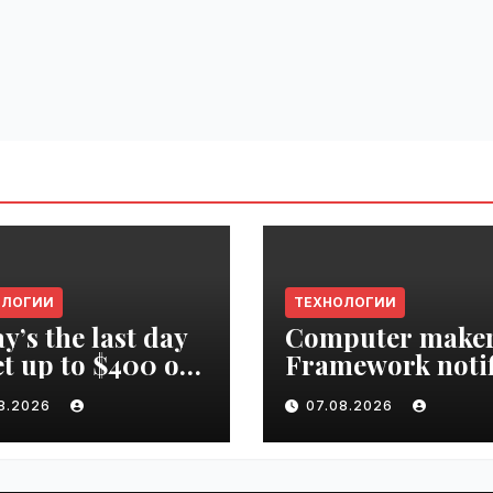
ОЛОГИИ
ТЕХНОЛОГИИ
y’s the last day
Computer make
et up to $400 off
Framework notif
r TechCrunch
‘all customers’ o
08.2026
07.08.2026
upt 2026 ticket |
data breach |
ime.ru
VseTime.ru