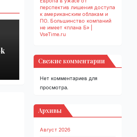
Европа в ужасе от
перспектив лишения доступа
к американским облакам и
ПО. Большинство компаний
не имеет «плана Б» |
VseTime.ru
ok
Свежие комментарии
арь
ков
Нет комментариев для
|
просмотра.
Архивы
Август 2026