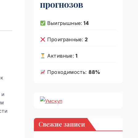
прогнозов
Выигрышные:
14
Проигранные:
2
Активные:
1
Проходимость:
88%
ак
 и
ем
сти
Свежие записи