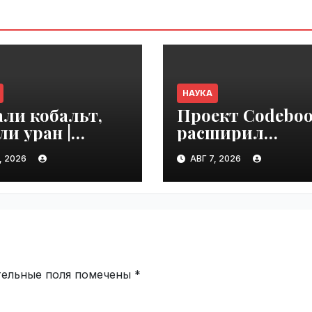
НАУКА
ли кобальт,
Проект Codebo
и уран |
расширил
ime.ru
известный слов
, 2026
АВГ 7, 2026
связывания бел
с ДНК
на 15 процентов 
VseTime.ru
тельные поля помечены
*