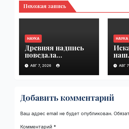
Похожая запись
НАУКА
НАУКА
Древняя надпись
Иска
поведала
нашл
о налоговых
VseT
АВГ 7, 2026
АВГ 7
преступлениях |
VseTime.ru
Добавить комментарий
Ваш адрес email не будет опубликован.
Обяза
Комментарий
*