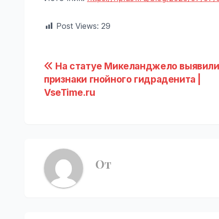
Post Views:
29
Навигация
На статуе Микеланджело выявил
признаки гнойного гидраденита |
по
VseTime.ru
записям
От