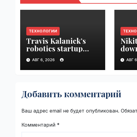
ТЕХНОЛОГИИ
ТЕХН
Travis Kalanick’s
Niki
robotics startup
down
Atoms taps former
prod
АВГ 6, 2026
АВГ 6
Uber finance chief as
VseT
CFO | VseTime.ru
Добавить комментарий
Ваш адрес email не будет опубликован.
Обяза
Комментарий
*