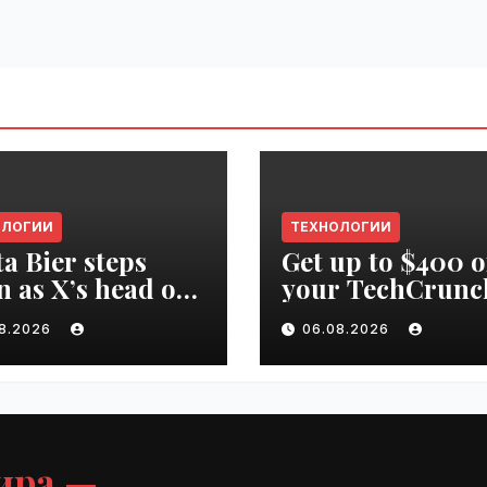
ОЛОГИИ
ТЕХНОЛОГИИ
ta Bier steps
Get up to $400 o
 as X’s head of
your TechCrunc
uct | VseTime.ru
Disrupt 2026 pa
08.2026
06.08.2026
until Friday |
VseTime.ru
ира —