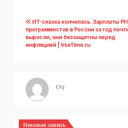
Навигация
ИТ-сказка кончилась. Зарплаты PH
программистов в России за год почт
по
выросли, они беззащитны перед
записям
инфляцией | VseTime.ru
От
Похожая запись