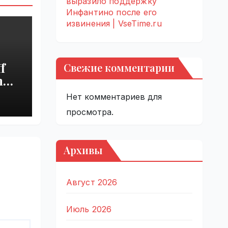
выразило поддержку
Инфантино после его
извинения | VseTime.ru
f
Свежие комментарии
h
s
Нет комментариев для
просмотра.
Архивы
Август 2026
Июль 2026