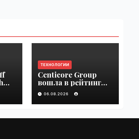
ТЕХНОЛОГИИ
ff
Centicore Group
h
вошла в рейтинг
ss
«CNews500:
06.08.2026
Крупнейшие ИТ-
компании России» |
VseTime.ru