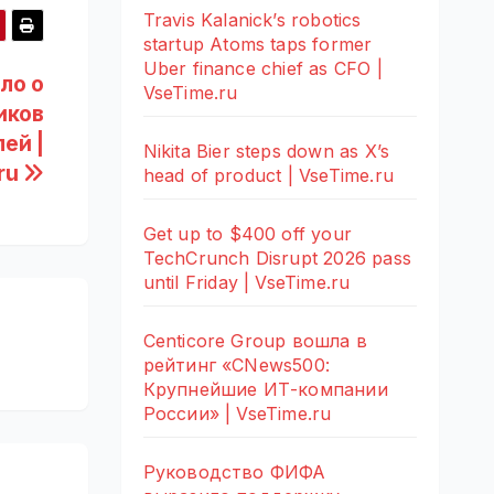
Travis Kalanick’s robotics
startup Atoms taps former
Uber finance chief as CFO |
ло о
VseTime.ru
иков
ей |
Nikita Bier steps down as X’s
ru
head of product | VseTime.ru
Get up to $400 off your
TechCrunch Disrupt 2026 pass
until Friday | VseTime.ru
Centicore Group вошла в
рейтинг «CNews500:
Крупнейшие ИТ-компании
России» | VseTime.ru
Руководство ФИФА