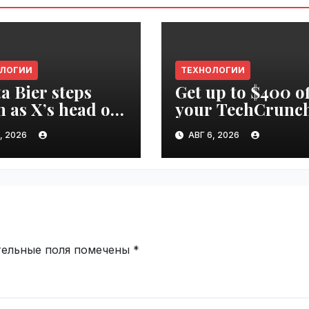
ОЛОГИИ
ТЕХНОЛОГИИ
ta Bier steps
Get up to $400 of
 as X’s head of
your TechCrunc
uct |
Disrupt 2026 pas
, 2026
АВГ 6, 2026
ime.ru
until Friday |
VseTime.ru
тельные поля помечены
*