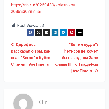
https://ria.ru/20260430/kolesnikov–
2089830787.html
Post Views:
53
Навигация
Дорофеев
"Бог им судья":
рассказал о том, как
Фетисов не хочет
по
спас "Вегас" в Кубке
быть в одном Зале
записям
Стэнли | VseTime.ru
славы IIHF с Тардифом
| VseTime.ru
От