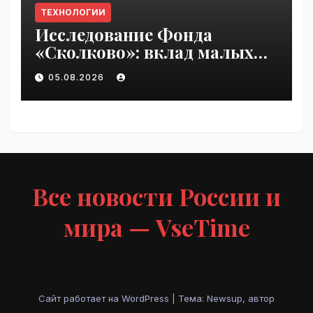
ТЕХНОЛОГИИ
Исследование Фонда
«Сколково»: вклад малых
технологических компаний
05.08.2026
в добавленную стоимость
высокотеха вырос вдвое за
два года | VseTime.ru
Все новости России и
мира — VseTime
Сайт работает на WordPress
|
Тема: Newsup, автор