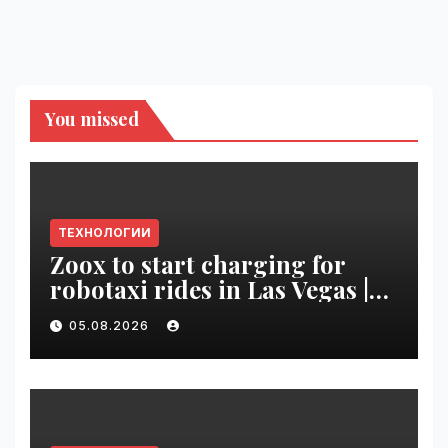
You missed
ТЕХНОЛОГИИ
Zoox to start charging for
robotaxi rides in Las Vegas |
VseTime.ru
05.08.2026