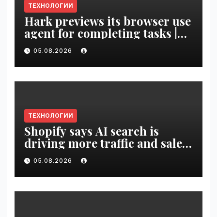
ТЕХНОЛОГИИ
Hark previews its browser use
agent for completing tasks |
VseTime.ru
05.08.2026
ТЕХНОЛОГИИ
Shopify says AI search is
driving more traffic and sales,
not replacing Google |
05.08.2026
VseTime.ru