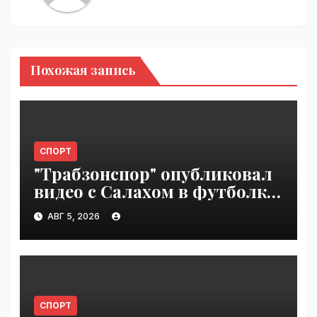
Похожая запись
СПОРТ
"Трабзонспор" опубликовал
видео с Салахом в футболке
турецкого клуба | VseTime.ru
АВГ 5, 2026
СПОРТ