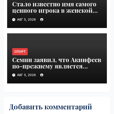
Стало известно имя самого
ценного игрока в женской
гандбольной Суперлиге |
АВГ 5, 2026
VseTime.ru
СПОРТ
Семин заявил, что Акинфеев
по-прежнему является
основным вратарем в ЦСКА |
АВГ 5, 2026
VseTime.ru
Добавить комментарий