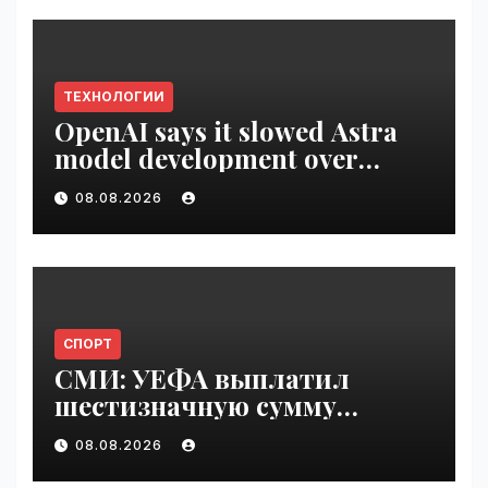
ТЕХНОЛОГИИ
OpenAI says it slowed Astra
model development over
security concerns | VseTime.ru
08.08.2026
СПОРТ
СМИ: УЕФА выплатил
шестизначную сумму
любовнице Инфантино |
08.08.2026
VseTime.ru