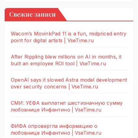
Свежие записи
Wacom’s MovinkPad 11 is a fun, midpriced entry
point for digital artists | VseTime.ru
After Rippling blew millions on AI in months, it
built an employee ROI tool | VseTime.ru
OpenAI says it slowed Astra model development
over security concerns | VseTime.ru
СМИ: УЕФА выплатил шестизначную сумму
любовнице Инфантино | VseTime.ru
ФИФА опровергла информацию о
любовнице Инфантино | VseTime.ru