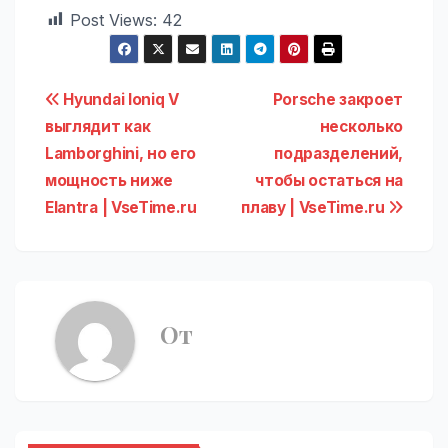
Post Views:
42
Навигация
Hyundai Ioniq V
Porsche закроет
выглядит как
несколько
по
Lamborghini, но его
подразделений,
записям
мощность ниже
чтобы остаться на
Elantra | VseTime.ru
плаву | VseTime.ru
От