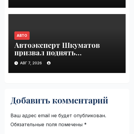
АВТО
Автоэксперт Шкуматов
призвал поднять
разрешённую скорость на
АВГ 7, 2026
дорогах России | VseTime.ru
Добавить комментарий
Ваш адрес email не будет опубликован.
Обязательные поля помечены
*