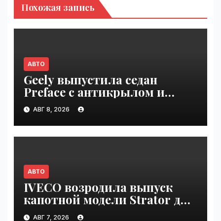
Похожая запись
АВТО
Geely выпустила седан
Preface с антикрылом и
красными суппортами |
АВГ 8, 2026
VseTime.ru
АВТО
IVECO возродила выпуск
капотной модели Strator для
Европы | VseTime.ru
АВГ 7, 2026