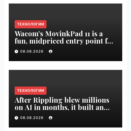
ТЕХНОЛОГИИ
Wacom’s MovinkPad 11 is a
fun, midpriced entry point for
digital artists | VseTime.ru
08.08.2026
ТЕХНОЛОГИИ
After Rippling blew millions
on AI in months, it built an
employee ROI tool |
08.08.2026
VseTime.ru