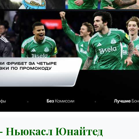
– Ньюкасл Юнайтед