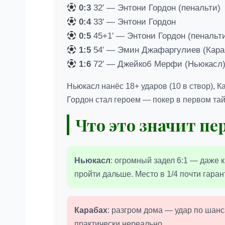
0:3
32′ — Энтони Гордон (пенальти)
0:4
33′ — Энтони Гордон
0:5
45+1′ — Энтони Гордон (пенальт
1:5
54′ — Эмин Джафаргулиев (Кара
1:6
72′ — Джейкоб Мерфи (Ньюкасл
Ньюкасл нанёс 18+ ударов (10 в створ), Ка
Гордон стал героем — покер в первом та
Что это значит пе
Ньюкасл
: огромный задел 6:1 — даже 
пройти дальше. Место в 1/4 почти гара
Карабах
: разгром дома — удар по шанс
практически нереально.