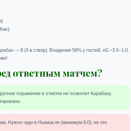
и)
бах)
)
рабах — 8 (3 в створ). Владение 58% у гостей, xG ~3.5–1.0.
йме!
ред ответным матчем?
крупное поражение в ответке не позволит Карабаху
нтировано.
ам. Нужно чудо в Ньюкасле (минимум 6:0), но это