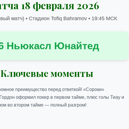
атча 18 февраля 2026
вый матч) • Стадион Tofiq Bahramov • 19:45 МСК
 6 Ньюкасл Юнайтед
? Ключевые моменты
громное преимущество перед ответкой! «Сороки»
ордон оформил покер в первом тайме, плюс голы Тиау и
лом во втором тайме — полный разгром!