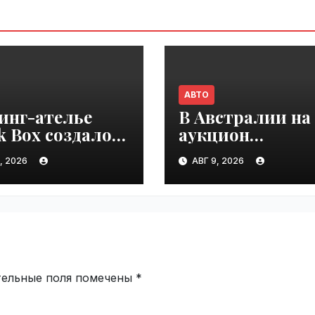
АВТО
инг-ателье
В Австралии на
k Box создало
аукцион
совую версию
выставили Toyo
, 2026
АВГ 9, 2026
 Cruiser 70 |
Land Cruiser 20
ime.ru
проехавший 1 м
км | VseTime.ru
тельные поля помечены
*