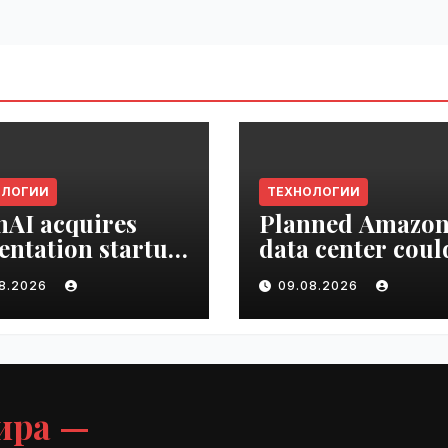
ОЛОГИИ
ТЕХНОЛОГИИ
AI acquires
Planned Amazo
entation startup
data center coul
Slide |
become the bigg
08.2026
09.08.2026
ime.ru
climate polluter
the U.S. | VseTim
ира —