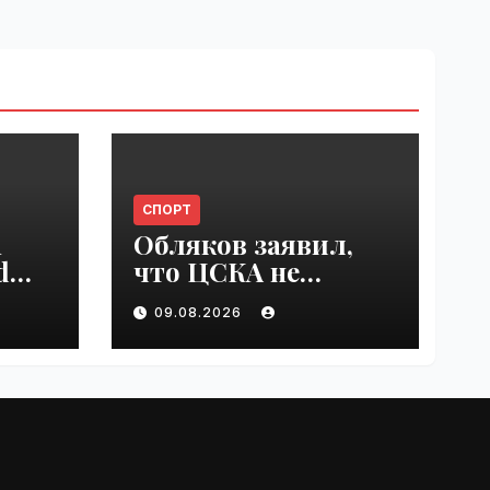
СПОРТ
n
Обляков заявил,
d
что ЦСКА не
est
хватает Акинфеева
09.08.2026
 in
| VseTime.ru
e.ru