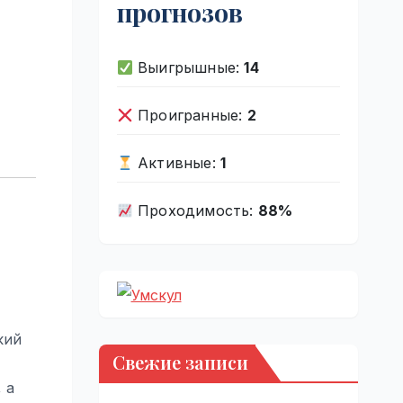
прогнозов
Выигрышные:
14
Проигранные:
2
Активные:
1
Проходимость:
88%
кий
Свежие записи
 а