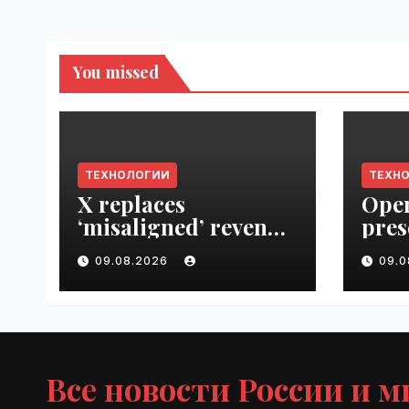
You missed
ТЕХНОЛОГИИ
ТЕХН
X replaces
Open
‘misaligned’ revenue
pres
sharing program
Next
09.08.2026
09.
with Original
VseT
Content Rewards |
VseTime.ru
Все новости России и м