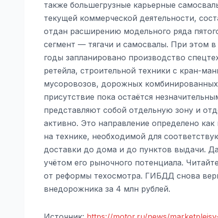
также большегрузные карьерные самосвалы.
текущей коммерческой деятельности, сос
отдан расширению модельного ряда пятого
сегмент — тягачи и самосвалы. При этом в
годы запланировано производство спецтех
ретейла, строительной техники с кран-ма
мусоровозов, дорожных комбинированных м
присутствие пока остаётся незначительны
представляют собой отдельную зону и отд
активно. Это направление определено как 
на технике, необходимой для соответству
доставки до дома и до пунктов выдачи. Д
учётом его рыночного потенциала. Читайт
от реформы техосмотра. ГИБДД снова вер
внедорожника за 4 млн рублей.
Источник:
https://motor.ru/news/marketpleisy