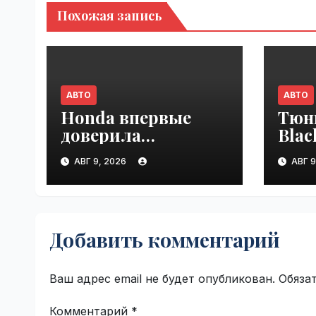
Похожая запись
АВТО
АВТО
Honda впервые
Тюн
доверила
Blac
разработку
люк
АВГ 9, 2026
АВГ 9
платформы
Land
индийской
VseT
компании Tata
Technologies |
Добавить комментарий
VseTime.ru
Ваш адрес email не будет опубликован.
Обяза
Комментарий
*