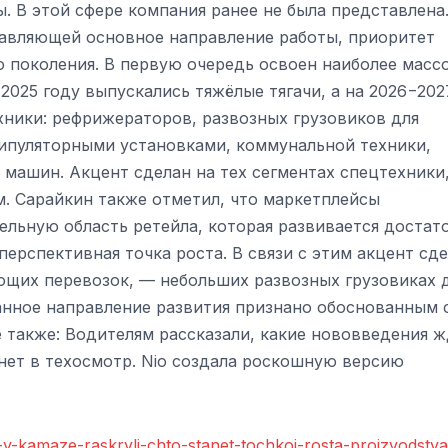
 В этой сфере компания ранее не была представлена.
тавляющей основное направление работы, приоритет
 поколения. В первую очередь освоен наиболее масс
 2025 году выпускались тяжёлые тягачи, а на 2026−202
ники: рефрижераторов, развозных грузовиков для
нипуляторными установками, коммунальной техники,
ашин. Акцент сделан на тех сегментах спецтехники,
м. Сарайкин также отметил, что маркетплейсы
ельную область ретейла, которая развивается достат
перспективная точка роста. В связи с этим акцент сд
ющих перевозок, — небольших развозных грузовиках 
анное направление развития признано обоснованным 
е также: Водителям рассказали, какие нововведения 
нет в техосмотр. Nio создала роскошную версию
-v-kamaze-raskryli-chto-stanet-tochkoi-rosta-proizvodstv