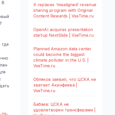
 В
X replaces ‘misaligned’ revenue
sharing program with Original
Content Rewards | VseTime.ru
овый
7
OpenAI acquires presentation
startup NextSlide | VseTime.ru
 где
Planned Amazon data center
could become the biggest
очно
climate polluter in the U.S. |
елан
VseTime.ru
для
с
Обляков заявил, что ЦСКА не
хватает Акинфеева |
ждать
VseTime.ru
Бабаев: ЦСКА не
удовлетворен трансферами |
a-29-