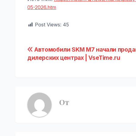
05-2026.htm
Post Views:
45
Навигация
Автомобили SKM M7 начали прода
дилерских центрах | VseTime.ru
по
записям
От